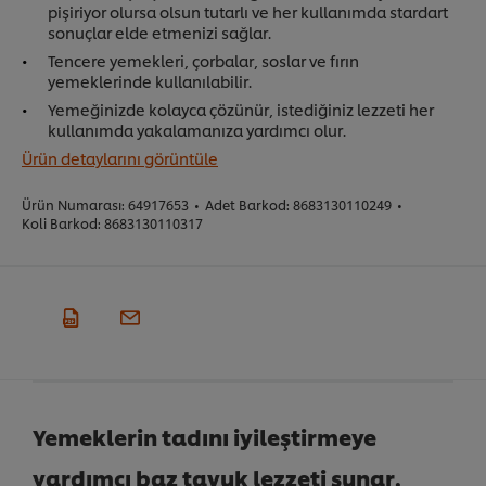
pişiriyor olursa olsun tutarlı ve her kullanımda stardart
sonuçlar elde etmenizi sağlar.
Tencere yemekleri, çorbalar, soslar ve fırın
yemeklerinde kullanılabilir.
Yemeğinizde kolayca çözünür, istediğiniz lezzeti her
kullanımda yakalamanıza yardımcı olur.
Ürün detaylarını görüntüle
Ürün Numarası:
64917653
•
Adet Barkod:
8683130110249
•
Koli Barkod:
8683130110317
Yemeklerin tadını iyileştirmeye
yardımcı baz tavuk lezzeti sunar.