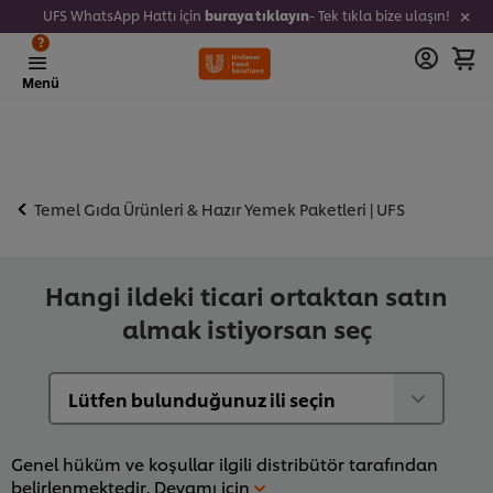
UFS WhatsApp Hattı için
buraya tıklayın
- Tek tıkla bize ulaşın!
?
Menü
Temel Gıda Ürünleri & Hazır Yemek Paketleri | UFS
Hangi ildeki ticari ortaktan satın
almak istiyorsan seç
Genel hüküm ve koşullar ilgili distribütör tarafından
belirlenmektedir.
Devamı için