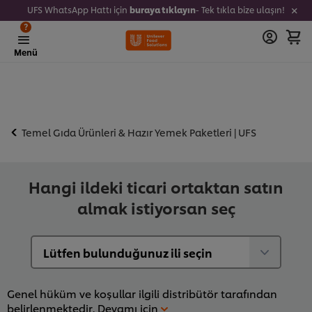
UFS WhatsApp Hattı için
buraya tıklayın
- Tek tıkla bize ulaşın!
?
Menü
Temel Gıda Ürünleri & Hazır Yemek Paketleri | UFS
Hangi ildeki ticari ortaktan satın
almak istiyorsan seç
Genel hüküm ve koşullar ilgili distribütör tarafından
belirlenmektedir.
Devamı için