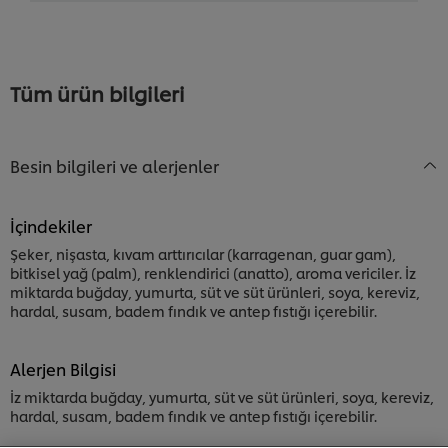
Tüm ürün bilgileri
Besin bilgileri ve alerjenler
İçindekiler
Şeker, nişasta, kıvam arttırıcılar (karragenan, guar gam),
bitkisel yağ (palm), renklendirici (anatto), aroma vericiler. İz
miktarda buğday, yumurta, süt ve süt ürünleri, soya, kereviz,
hardal, susam, badem fındık ve antep fıstığı içerebilir.
Alerjen Bilgisi
Sitemiz içerisindeki deneyiminizi iyileştirmek için çerez
İz miktarda buğday, yumurta, süt ve süt ürünleri, soya, kereviz,
(ve benzeri teknikleri) kullanıyoruz. Çerezler, belirli
hardal, susam, badem fındık ve antep fıstığı içerebilir.
özellikleri (çevrimiçi "alışveriş sepetinizi" kaydetme) ve
sosyal paylaşım işlevini (Facebook, Instagram vb. için)