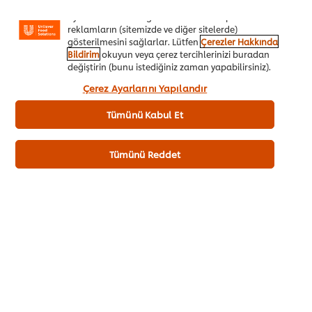
daha iyi deneyimlemenizi, iletilerin size göre
Besin Değerleri
uyarlanmasını ve ilgi alanlarınıza hitap eden
reklamların (sitemizde ve diğer sitelerde)
Enerji kJ
gösterilmesini sağlarlar. Lütfen
Çerezler Hakkında
Bildirim
okuyun veya çerez tercihlerinizi buradan
480.00 kJ
değiştirin (bunu istediğiniz zaman yapabilirsiniz).
Enerji kcal
“Kabul et”e tıklayarak, çerez kullanımımıza onay
114.72 kcal
Çerez Ayarlarını Yapılandır
vermiş olursunuz.
Yağ (Toplam)
Tümünü Kabul Et
3.00 g
Doymuş Yağ
1.50 g
Tümünü Reddet
Karbonhidrat
20.00 g
Şeker
19.00 g
Protein
2.50 g
Tuz
0.01 g