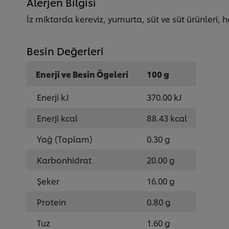
Alerjen Bilgisi
İz miktarda kereviz, yumurta, süt ve süt ürünleri, h
Besin Değerleri
Enerji ve Besin Ögeleri
100 g
Enerji kJ
370.00 kJ
Enerji kcal
88.43 kcal
Yağ (Toplam)
0.30 g
Karbonhidrat
20.00 g
Şeker
16.00 g
Protein
0.80 g
Tuz
1.60 g