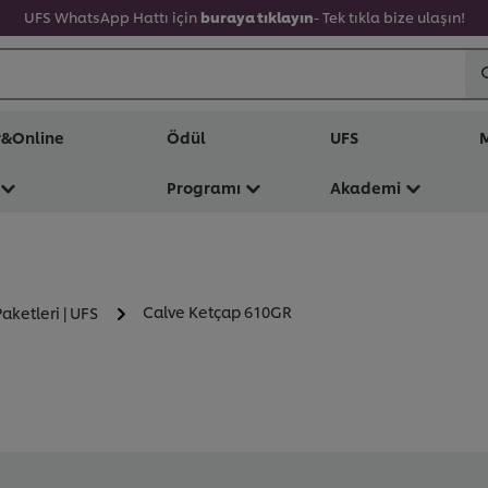
UFS WhatsApp Hattı için
buraya tıklayın
- Tek tıkla bize ulaşın!
r&Online
Ödül
UFS
M
Programı
Akademi
Calve Ketçap 610GR
aketleri | UFS