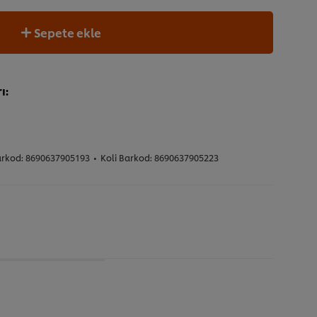
Sepete ekle
ı:
arkod:
8690637905193
•
Koli Barkod:
8690637905223