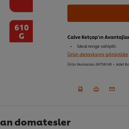
Calve Ketçap'ın Avantajlar
İdeal renge sahiptir.
Ürün detaylarını görüntüle
Ürün Numarası:
69758149
•
Adet B
an domatesler