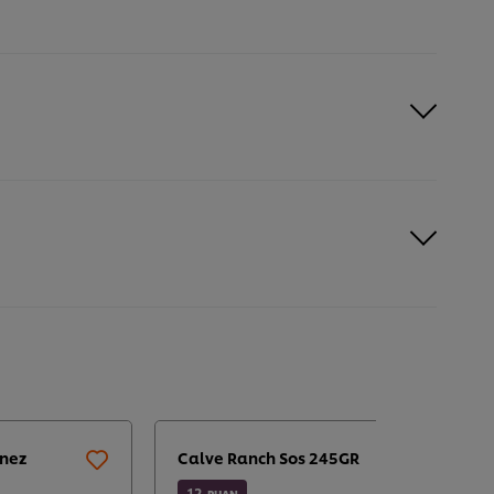
onez
Calve Ranch Sos 245GR
12
PUAN