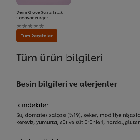
Demi Glace Soslu Islak
Canavar Burger
Bu
recipe
için
Tüm Reçeteler
değerlendirme
gönderilmedi
Tüm ürün bilgileri
Besin bilgileri ve alerjenler
İçindekiler
Su, domates salçası (%19), şeker, modifiye nişast
kereviz, yumurta, süt ve süt ürünleri, hardal,gluten