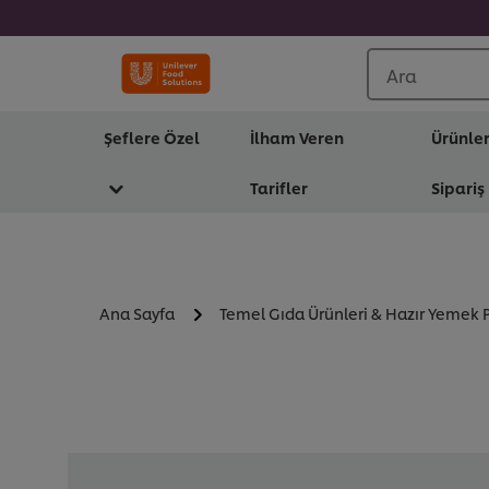
Ara
Şeflere Özel
İlham Veren
Ürünle
Tarifler
Sipariş
Ana Sayfa
Temel Gıda Ürünleri & Hazır Yemek P