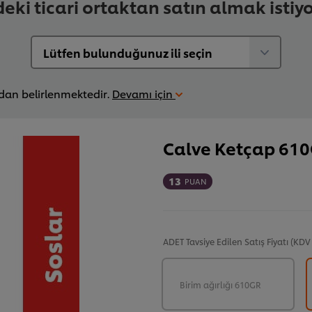
deki ticari ortaktan satın almak istiy
ndan belirlenmektedir.
Devamı için
Calve Ketçap 61
13
PUAN
ADET
Tavsiye Edilen Satış Fiyatı (KDV
Birim ağırlığı 610GR