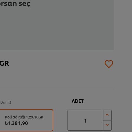
orsan seç
0GR
ADET
 Dahil)
Koli ağırlığı 12x610GR
₺1.381,90