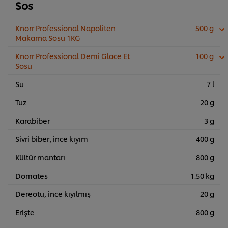
Sos
Knorr Professional Napoliten
500 g
Makarna Sosu 1KG
Knorr Professional Demi Glace Et
100 g
Sosu
Su
7 l
Tuz
20 g
Karabiber
3 g
Sivri biber, ince kıyım
400 g
Kültür mantarı
800 g
Domates
1.50 kg
Dereotu, ince kıyılmış
20 g
Erişte
800 g
Sitemiz içerisindeki deneyiminizi iyileştirmek için çerez (ve
benzeri teknikleri) kullanıyoruz. Çerezler, belirli