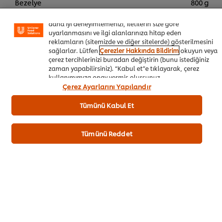
Bezelye
800 g
özellikleri (çevrimiçi "alışveriş sepetinizi" kaydetme) ve
sosyal paylaşım işlevini (Facebook, Instagram vb. için)
Donuk Enginar
1 kg
daha iyi deneyimlemenizi, iletilerin size göre
uyarlanmasını ve ilgi alanlarınıza hitap eden
Kuru soğan
600 g
reklamların (sitemizde ve diğer sitelerde) gösterilmesini
sağlarlar. Lütfen
Çerezler Hakkında Bildirim
okuyun veya
Ayçiçek yağı
500 ml
çerez tercihlerinizi buradan değiştirin (bunu istediğiniz
zaman yapabilirsiniz). “Kabul et”e tıklayarak, çerez
kullanımımıza onay vermiş olursunuz.
Çerez Ayarlarını Yapılandır
Sepete Ekle
Tümünü Kabul Et
Kebaplar
Her Şey Dahil Oteller
Catering
Tümünü Reddet
İlk değerlendiren siz olun.
Puan Gönder