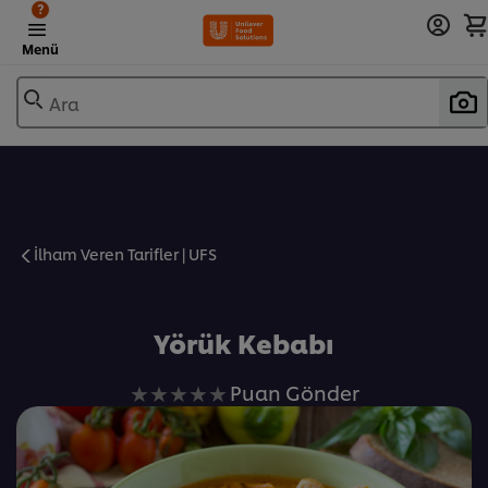
?
Menü
Ara
İlham Veren Tarifler | UFS
Favorilere Ekle
Yörük Kebabı
Bu
Puan Gönder
recipe
için
değerlendirme