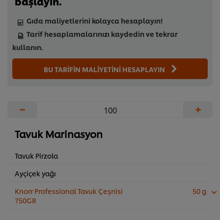
başlayın.
Gıda maliyetlerini kolayca hesaplayın!
Tarif hesaplamalarınızı kaydedin ve tekrar
kullanın.
BU TARİFİN MALİYETİNİ HESAPLAYIN
−
+
Tavuk Marinasyon
Tavuk Pirzola
Ayçiçek yağı
Knorr Professional Tavuk Çeşnisi
50 g
750GR