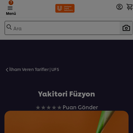
?
Menü
Ara
İlham Veren Tarifler | UFS
Favorilere Ekle
Yakitori Füzyon
Bu
Puan Gönder
recipe
için
değerlendirme