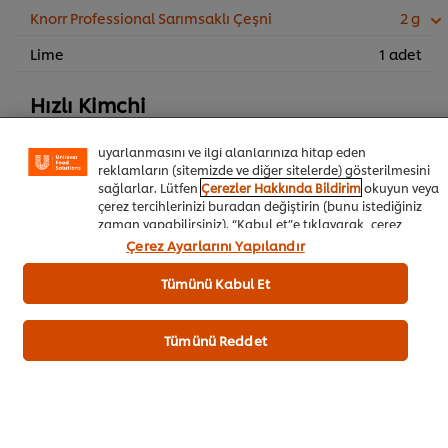
Knorr Professional Sarımsaklı Çeşni
2 g
Lime
1 adet
Sitemiz içerisindeki deneyiminizi iyileştirmek için çerez (ve
benzeri teknikleri) kullanıyoruz. Çerezler, belirli
özellikleri (çevrimiçi "alışveriş sepetinizi" kaydetme) ve
Hızlı Kimchi
sosyal paylaşım işlevini (Facebook, Instagram vb. için)
daha iyi deneyimlemenizi, iletilerin size göre
Lahana, beyaz
600 g
uyarlanmasını ve ilgi alanlarınıza hitap eden
reklamların (sitemizde ve diğer sitelerde) gösterilmesini
Knorr Professional Sarımsaklı Çeşni
30 g
sağlarlar. Lütfen
Çerezler Hakkında Bildirim
okuyun veya
çerez tercihlerinizi buradan değiştirin (bunu istediğiniz
Knorr Professional Cajun Çeşnisi
60 g
zaman yapabilirsiniz). “Kabul et”e tıklayarak, çerez
650GR
kullanımımıza onay vermiş olursunuz.
Çerez Ayarlarını Yapılandır
Kuru soğan, Brünuaz doğranmış
105 g
Tümünü Kabul Et
Havuç, rendelenmiş
120 g
Tümünü Reddet
Balık sosu (Çin)
30 ml
Yeşil/taze soğan (bağ)
1 bag
Biber Salçası
150 g