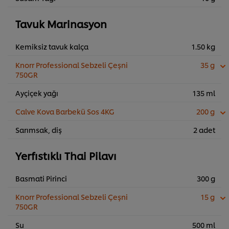
Tavuk Marinasyon
Kemiksiz tavuk kalça
1.50 kg
Knorr Professional Sebzeli Çeşni
35 g
750GR
Ayçiçek yağı
135 ml
Calve Kova Barbekü Sos 4KG
200 g
Sarımsak, diş
2 adet
Yerfıstıklı Thai Pilavı
Basmati Pirinci
300 g
Knorr Professional Sebzeli Çeşni
15 g
750GR
Su
500 ml