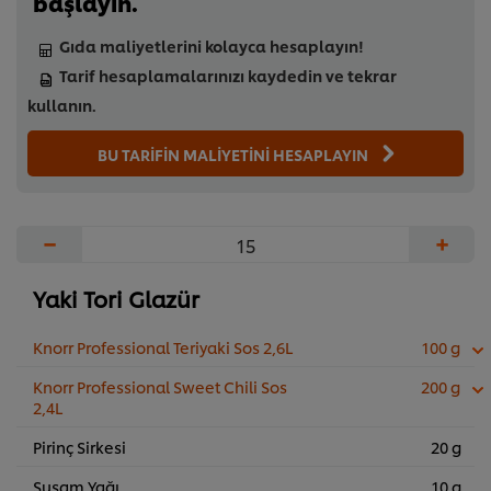
başlayın.
Gıda maliyetlerini kolayca hesaplayın!
Tarif hesaplamalarınızı kaydedin ve tekrar
kullanın.
BU TARİFİN MALİYETİNİ HESAPLAYIN
−
+
Yaki Tori Glazür
Knorr Professional Teriyaki Sos 2,6L
100 g
Knorr Professional Sweet Chili Sos
200 g
2,4L
Pirinç Sirkesi
20 g
Susam Yağı
10 g