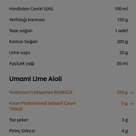
Hindistan Cevizi Sütü
100 ml
Yerfıstığı kreması
150 g
Taze soğan
1 adet
Kırmızı Soğan
200 g
Lime suyu
20 g
Ayçiçek yağı
35 ml
Umami Lime Aioli
Hellmann's Mayonez 8X385GR
250 g
Knorr Professional Sebzeli Çeşni
3 g
750GR
Toz şeker
3 g
Pirinç Sirkesi
4 g