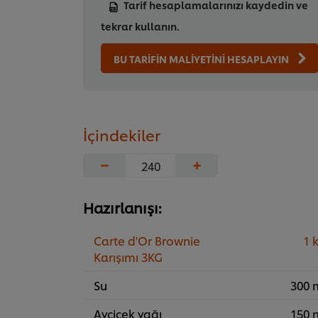
Tarif hesaplamalarınızı kaydedin ve
tekrar kullanın.
BU TARİFİN MALİYETİNİ HESAPLAYIN
İçindekiler
−
+
Hazırlanışı:
Carte d'Or Brownie
1 
Karışımı 3KG
Su
300 
Ayçiçek yağı
150 