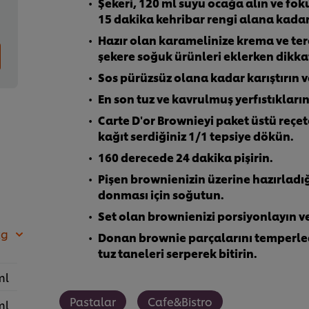
Şekeri, 120 ml suyu ocağa alın ve f
15 dakika kehribar rengi alana kadar 
Hazır olan karamelinize krema ve tere
şekere soğuk ürünleri eklerken dikkat
Sos pürüzsüz olana kadar karıştırın v
En son tuz ve kavrulmuş yerfıstıkların
Carte D'or Brownieyi paket üstü reçete
kağıt serdiğiniz 1/1 tepsiye dökün.
160 derecede 24 dakika pişirin.
Pişen brownienizin üzerine hazırladığ
donması için soğutun.
Set olan brownienizi porsiyonlayın 
kg
Donan brownie parçalarını temperledi
tuz taneleri serperek bitirin.
ml
Pastalar
Cafe&Bistro
ml