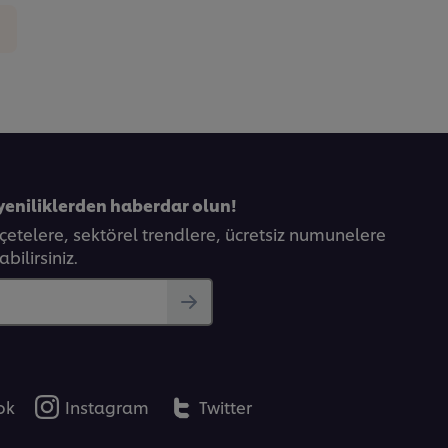
yeniliklerden haberdar olun!
eçetelere, sektörel trendlere, ücretsiz numunelere
bilirsiniz.
ok
Instagram
Twitter