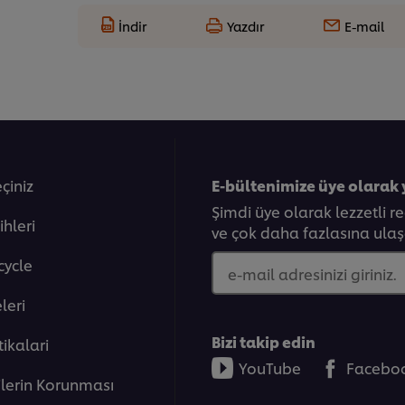
İndir
Yazdır
E-mail
eçiniz
E-bültenimize üye olarak 
Şimdi üye olarak lezzetli r
ihleri
ve çok daha fazlasına ulaşa
cycle
e-mail adresinizi giriniz.
eleri̇
Bizi takip edin
tikalari
YouTube
Facebo
rilerin Korunması