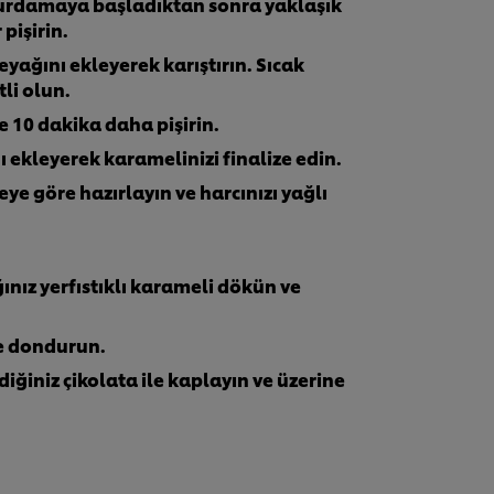
okurdamaya başladıktan sonra yaklaşık
pişirin.
yağını ekleyerek karıştırın. Sıcak
li olun.
e 10 dakika daha pişirin.
ı ekleyerek karamelinizi finalize edin.
ye göre hazırlayın ve harcınızı yağlı
ınız yerfıstıklı karameli dökün ve
ve dondurun.
ğiniz çikolata ile kaplayın ve üzerine