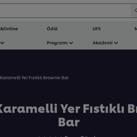
r&Online
Ödül
UFS
M
Programı
Akademi
 Karamelli Yer Fıstıklı Brownie Bar
Karamelli Yer Fıstıklı 
Bar