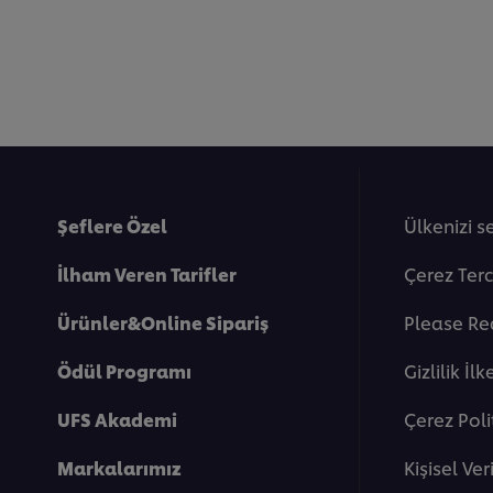
Şeflere Özel
Ülkenizi s
İlham Veren Tarifler
Çerez Terc
Ürünler&Online Sipariş
Please Re
Ödül Programı
Gi̇zli̇li̇k İlk
UFS Akademi
Çerez Poli
Markalarımız
Kişisel Ve