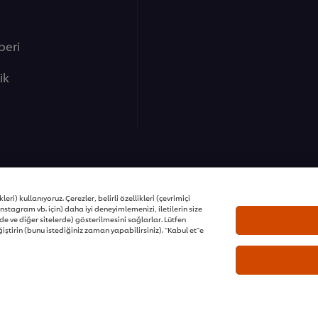
beri
lik
ons | Tüm hakları saklıdır
eri) kullanıyoruz. Çerezler, belirli özellikleri (çevrimiçi
nstagram vb. için) daha iyi deneyimlemenizi, iletilerin size
e ve diğer sitelerde) gösterilmesini sağlarlar. Lütfen
iştirin (bunu istediğiniz zaman yapabilirsiniz). “Kabul et”e