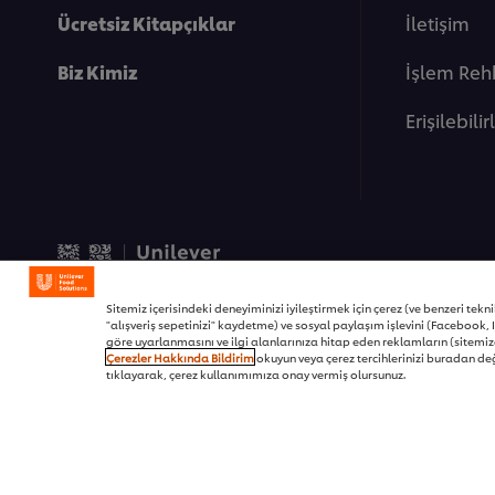
Ücretsiz Kitapçıklar
İletişim
Biz Kimiz
İşlem Reh
Erişilebilir
© 2026 Unilever Food Soluti
Sitemiz içerisindeki deneyiminizi iyileştirmek için çerez (ve benzeri teknikl
"alışveriş sepetinizi" kaydetme) ve sosyal paylaşım işlevini (Facebook, I
göre uyarlanmasını ve ilgi alanlarınıza hitap eden reklamların (sitemizd
Çerezler Hakkında Bildirim
okuyun veya çerez tercihlerinizi buradan değ
tıklayarak, çerez kullanımımıza onay vermiş olursunuz.