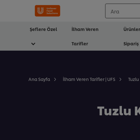
Ara
Şeflere Özel
İlham Veren
Ürünle
Tarifler
Sipariş
Tuzlu
Ana Sayfa
İlham Veren Tarifler | UFS
Tuzlu 