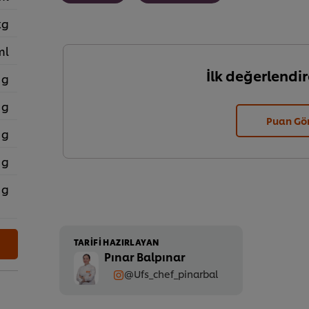
kg
ml
İlk değerlendir
 g
 g
Puan Gö
 g
 g
 g
TARIFI HAZIRLAYAN
Pınar Balpınar
@Ufs_chef_pinarbal