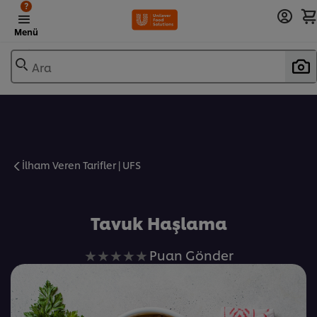
?
Menü
Ara
İlham Veren Tarifler | UFS
Favorilere Ekle
Tavuk Haşlama
Bu
Puan Gönder
recipe
için
değerlendirme