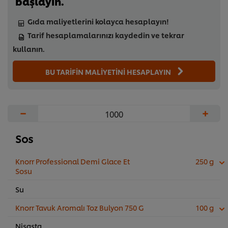
başlayın.
Gıda maliyetlerini kolayca hesaplayın!
Tarif hesaplamalarınızı kaydedin ve tekrar
kullanın.
BU TARİFİN MALİYETİNİ HESAPLAYIN
−
+
Sos
Knorr Professional Demi Glace Et
250 g
Sosu
Su
Knorr Tavuk Aromalı Toz Bulyon 750 G
100 g
Nişasta