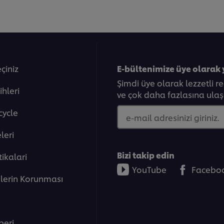
eçiniz
E-bültenimize üye olarak 
Şimdi üye olarak lezzetli r
ihleri
ve çok daha fazlasına ulaşa
cycle
e-mail adresinizi giriniz.
eleri̇
Bizi takip edin
tikalari
YouTube
Facebo
rilerin Korunması
beri