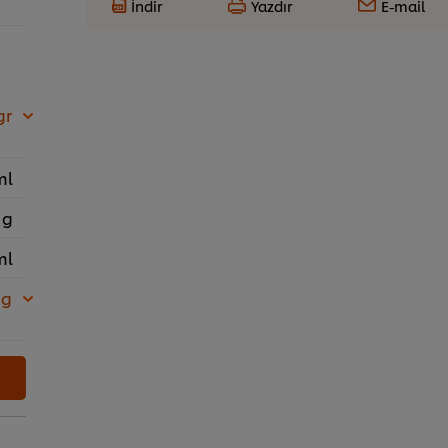
İndir
Yazdır
E-mail
gr
ml
 g
ml
 g