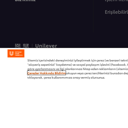
Erişilebilir
© 2026 Unilever Food Soluti
Sitemiz içerisindeki deneyiminizi iyileştirmek için çerez (ve benzeri teknikl
"alışveriş sepetinizi" kaydetme) ve sosyal paylaşım işlevini (Facebook, I
göre uyarlanmasını ve ilgi alanlarınıza hitap eden reklamların (sitemizd
Çerezler Hakkında Bildirim
okuyun veya çerez tercihlerinizi buradan değ
tıklayarak, çerez kullanımımıza onay vermiş olursunuz.