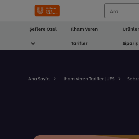
Ara
Şeflere Özel
İlham Veren
Ürünle
Tarifler
Sipariş
Sebze
Ana Sayfa
İlham Veren Tarifler | UFS