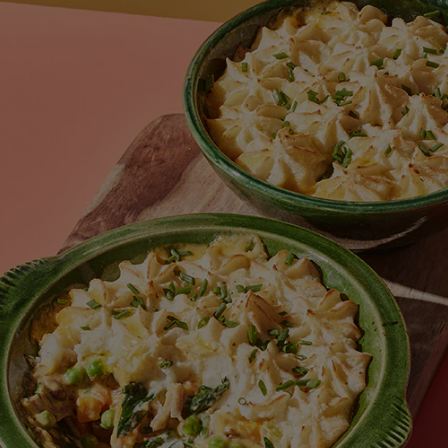
için
değerlendirme
gönderilmedi