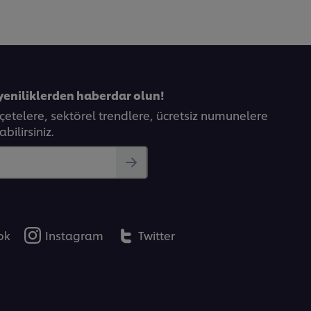
yeniliklerden haberdar olun!
eçetelere, sektörel trendlere, ücretsiz numunelere
bilirsiniz.
ok
Instagram
Twitter