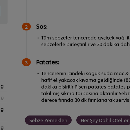
Sos:
Tüm sebzeler tencerede ayçiçek yağı ile
sebzelerle birleştirilir ve 30 dakika dah
Patates:
Tencerenin içindeki soğuk suda mac & ch
hafif el yakacak kıvama geldiğinde (80 
 g
dakika pişirilir.Pişen patates patates pür
takılmış sıkma torbasına aktarılır.Sebze
 g
derece fırında 30 dk fırınlanarak servis 
 g
Sebze Yemekleri
Her Şey Dahil Oteller
 g