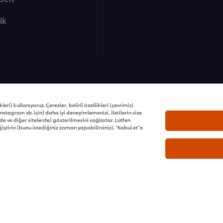
lik
ons | Tüm hakları saklıdır
eri) kullanıyoruz. Çerezler, belirli özellikleri (çevrimiçi
nstagram vb. için) daha iyi deneyimlemenizi, iletilerin size
e ve diğer sitelerde) gösterilmesini sağlarlar. Lütfen
iştirin (bunu istediğiniz zaman yapabilirsiniz). “Kabul et”e