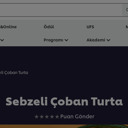
r&Online
Ödül
UFS
M
Programı
Akademi
li Çoban Turta
Sebzeli Çoban Turta
Bu
Puan Gönder
recipe