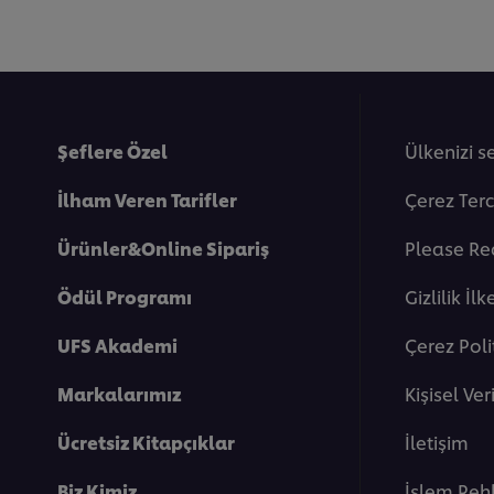
Şeflere Özel
Ülkenizi s
İlham Veren Tarifler
Çerez Terc
Ürünler&Online Sipariş
Please Re
Ödül Programı
Gi̇zli̇li̇k İlk
UFS Akademi
Çerez Poli
Markalarımız
Kişisel Ve
Ücretsiz Kitapçıklar
İletişim
Biz Kimiz
İşlem Reh