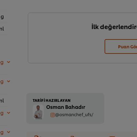
 g
İlk değerlendir
ml
Puan Gö
 g
 g
ml
TARIFI HAZIRLAYAN
Osman Bahadır
 g
@osmanchef_ufs/
 g