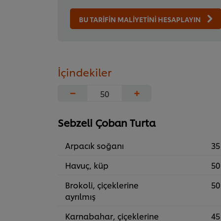
BU TARİFİN MALİYETİNİ HESAPLAYIN
İçindekiler
−
+
Sebzeli Çoban Turta
Arpacık soğanı
35
Havuç, küp
50
Brokoli, çiçeklerine
50
ayrılmış
Karnabahar, çiçeklerine
45