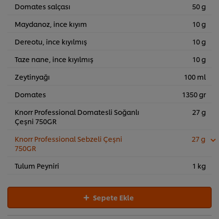
Domates salçası
50 g
Maydanoz, ince kıyım
10 g
Dereotu, ince kıyılmış
10 g
Taze nane, ince kıyılmış
10 g
Zeytinyağı
100 ml
Domates
1350 gr
Knorr Professional Domatesli Soğanlı
27 g
Çeşni 750GR
Knorr Professional Sebzeli Çeşni
27 g
750GR
Tulum Peyniri
1 kg
Sepete Ekle