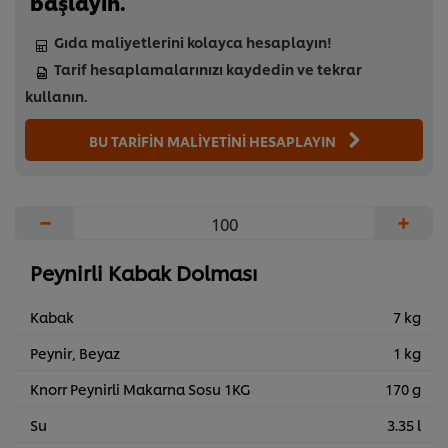
başlayın.
Gıda maliyetlerini kolayca hesaplayın!
Tarif hesaplamalarınızı kaydedin ve tekrar
kullanın.
BU TARİFİN MALİYETİNİ HESAPLAYIN
−
+
Peynirli Kabak Dolması
Kabak
7 kg
Peynir, Beyaz
1 kg
Knorr Peynirli Makarna Sosu 1KG
170 g
Su
3.35 l