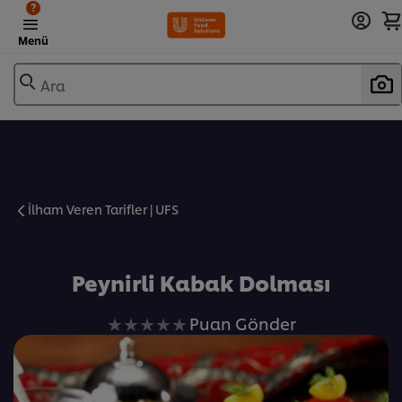
?
Menü
Ara
İlham Veren Tarifler | UFS
Favorilere Ekle
Peynirli Kabak Dolması
Bu
Puan Gönder
recipe
için
değerlendirme