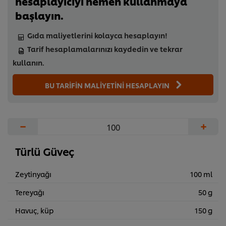
hesaplayıcıyı hemen kullanmaya
başlayın.
Gıda maliyetlerini kolayca hesaplayın!
Tarif hesaplamalarınızı kaydedin ve tekrar
kullanın.
BU TARİFİN MALİYETİNİ HESAPLAYIN
−
+
Türlü Güveç
Zeytinyağı
100 ml
Tereyağı
50 g
Havuç, küp
150 g