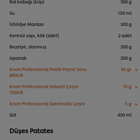
Bal kabağı (küp)
300 g
Su
150 ml
İstiridye Mantarı
300 g
Kereviz sapı, kök (adet)
2 adet
Bezelye, donmuş
200 g
Ispanak
200 g
Knorr Professional Pratik Peynir Sosu
80 gr
800GR
Knorr Professional Sebzeli Çeşni
10 g
750GR
Knorr Professional Sarımsaklı Çeşni
5 g
Süt
400 ml
Düşes Patates