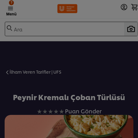
?
Menü
Ara
İlham Veren Tarifler | UFS
Favorilere Ekle
Peynir Kremalı Çoban Türlüsü
Bu
Puan Gönder
recipe
için
değerlendirme