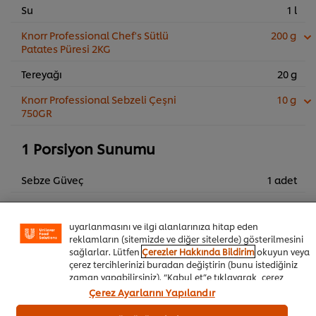
Su
1 l
Knorr Professional Chef's Sütlü
200 g
Patates Püresi 2KG
Tereyağı
20 g
Knorr Professional Sebzeli Çeşni
10 g
750GR
1 Porsiyon Sunumu
Sitemiz içerisindeki deneyiminizi iyileştirmek için çerez (ve
benzeri teknikleri) kullanıyoruz. Çerezler, belirli
Sebze Güveç
1 adet
özellikleri (çevrimiçi "alışveriş sepetinizi" kaydetme) ve
sosyal paylaşım işlevini (Facebook, Instagram vb. için)
Düşes Patates
80 g
daha iyi deneyimlemenizi, iletilerin size göre
uyarlanmasını ve ilgi alanlarınıza hitap eden
Frenk Soğanı
reklamların (sitemizde ve diğer sitelerde) gösterilmesini
sağlarlar. Lütfen
Çerezler Hakkında Bildirim
okuyun veya
çerez tercihlerinizi buradan değiştirin (bunu istediğiniz
Sepete Ekle
zaman yapabilirsiniz). “Kabul et”e tıklayarak, çerez
kullanımımıza onay vermiş olursunuz.
Çerez Ayarlarını Yapılandır