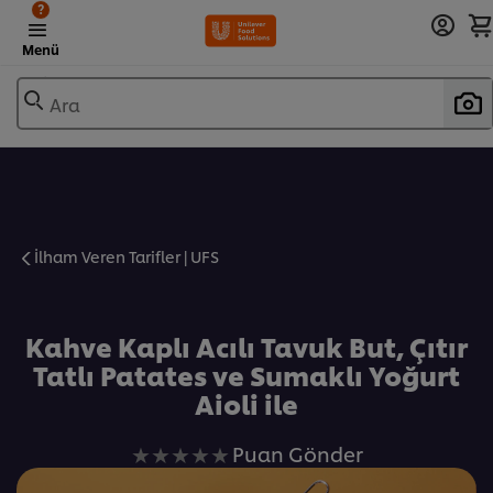
?
Menü
Ara
İlham Veren Tarifler | UFS
Favorilere Ekle
Kahve Kaplı Acılı Tavuk But, Çıtır
Tatlı Patates ve Sumaklı Yoğurt
Aioli ile
Bu
Puan Gönder
recipe