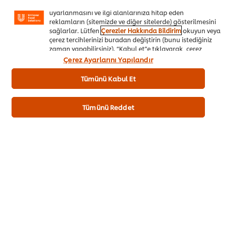
daha iyi deneyimlemenizi, iletilerin size göre
1 Porsiyon Sunumu
uyarlanmasını ve ilgi alanlarınıza hitap eden
reklamların (sitemizde ve diğer sitelerde) gösterilmesini
sağlarlar. Lütfen
Çerezler Hakkında Bildirim
okuyun veya
Tavuk But
1 adet
çerez tercihlerinizi buradan değiştirin (bunu istediğiniz
zaman yapabilirsiniz). “Kabul et”e tıklayarak, çerez
Kızartılmış Tatlı Patatesler
80 g
kullanımımıza onay vermiş olursunuz.
Çerez Ayarlarını Yapılandır
Baharatlı Yoğurt Sos
25 g
Tümünü Kabul Et
Maydanoz, taze
1 g
Tümünü Reddet
Sepete Ekle
Beyaz Et Yemekleri
Cafe&Bistro
Her Şey Dahil Oteller
Düşük Atıklı Menüler