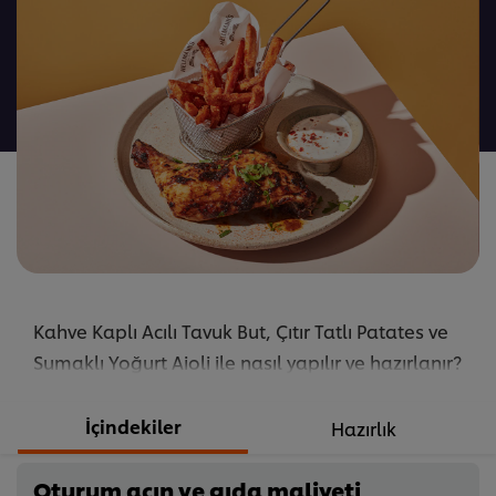
için
değerlendirme
gönderilmedi
Kahve Kaplı Acılı Tavuk But, Çıtır Tatlı Patates ve
Sumaklı Yoğurt Aioli ile nasıl yapılır ve hazırlanır?
Tarifi öğrenmek ve denemek için hemen tıklayın!
...
İçindekiler
Hazırlık
Oturum açın ve gıda maliyeti