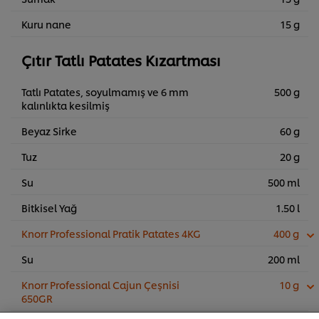
Kuru nane
15 g
Çıtır Tatlı Patates Kızartması
Tatlı Patates, soyulmamış ve 6 mm
500 g
kalınlıkta kesilmiş
Beyaz Sirke
60 g
Tuz
20 g
Su
500 ml
Bitkisel Yağ
1.50 l
Knorr Professional Pratik Patates 4KG
400 g
Su
200 ml
Sitemiz içerisindeki deneyiminizi iyileştirmek için çerez (ve
Knorr Professional Cajun Çeşnisi
10 g
benzeri teknikleri) kullanıyoruz. Çerezler, belirli
650GR
özellikleri (çevrimiçi "alışveriş sepetinizi" kaydetme) ve
sosyal paylaşım işlevini (Facebook, Instagram vb. için)