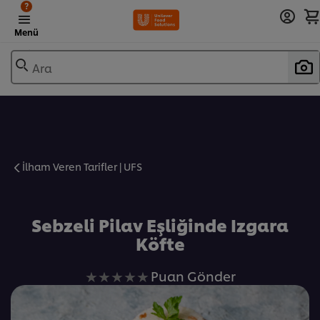
?
Menü
Ara
İlham Veren Tarifler | UFS
Favorilere Ekle
Sebzeli Pilav Eşliğinde Izgara
Köfte
Bu
Puan Gönder
recipe
için