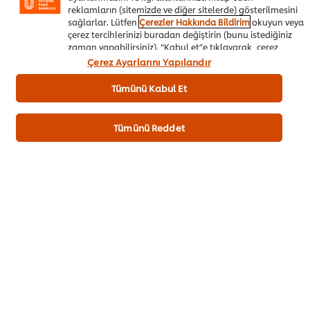
reklamların (sitemizde ve diğer sitelerde) gösterilmesini
Sepete Ekle
sağlarlar. Lütfen
Çerezler Hakkında Bildirim
okuyun veya
çerez tercihlerinizi buradan değiştirin (bunu istediğiniz
zaman yapabilirsiniz). “Kabul et”e tıklayarak, çerez
kullanımımıza onay vermiş olursunuz.
Çerez Ayarlarını Yapılandır
Köfteler
Cafe&Bistro
Her Şey Dahil Oteller
Tümünü Kabul Et
Catering
Tümünü Reddet
İlk değerlendiren siz olun.
Puan Gönder