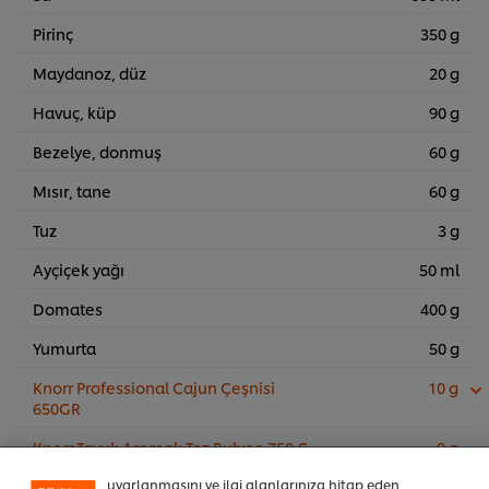
Pirinç
350 g
Maydanoz, düz
20 g
Havuç, küp
90 g
Bezelye, donmuş
60 g
Mısır, tane
60 g
Tuz
3 g
Ayçiçek yağı
50 ml
Domates
400 g
Yumurta
50 g
Sitemiz içerisindeki deneyiminizi iyileştirmek için çerez (ve
Knorr Professional Cajun Çeşnisi
10 g
benzeri teknikleri) kullanıyoruz. Çerezler, belirli
650GR
özellikleri (çevrimiçi "alışveriş sepetinizi" kaydetme) ve
sosyal paylaşım işlevini (Facebook, Instagram vb. için)
Knorr Tavuk Aromalı Toz Bulyon 750 G
9 g
daha iyi deneyimlemenizi, iletilerin size göre
uyarlanmasını ve ilgi alanlarınıza hitap eden