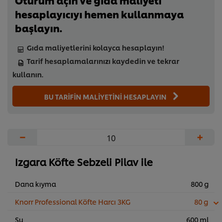
Oturum açın ve gıda maliyeti
hesaplayıcıyı hemen kullanmaya
başlayın.
Gıda maliyetlerini kolayca hesaplayın!
Tarif hesaplamalarınızı kaydedin ve tekrar
kullanın.
BU TARİFİN MALİYETİNİ HESAPLAYIN
−
+
Izgara Köfte Sebzeli Pilav ile
Dana kıyma
800 g
Knorr Professional Köfte Harcı 3KG
80 g
Su
600 ml