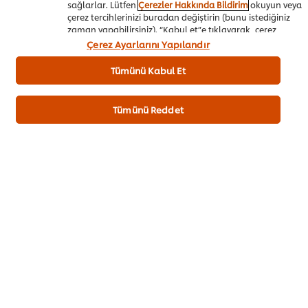
sağlarlar. Lütfen
Çerezler Hakkında Bildirim
okuyun veya
çerez tercihlerinizi buradan değiştirin (bunu istediğiniz
zaman yapabilirsiniz). “Kabul et”e tıklayarak, çerez
Sebze Yemekleri
Cafe&Bistro
kullanımımıza onay vermiş olursunuz.
Çerez Ayarlarını Yapılandır
Her Şey Dahil Oteller
Catering
Tümünü Kabul Et
Tümünü Reddet
İlk değerlendiren siz olun.
Puan Gönder