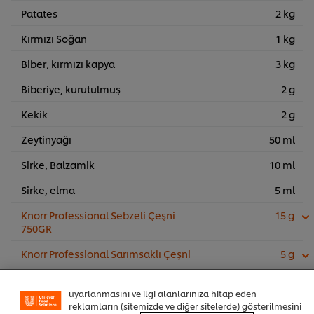
Patates
2 kg
Kırmızı Soğan
1 kg
Biber, kırmızı kapya
3 kg
Biberiye, kurutulmuş
2 g
Kekik
2 g
Zeytinyağı
50 ml
Sirke, Balzamik
10 ml
Sirke, elma
5 ml
Knorr Professional Sebzeli Çeşni
15 g
750GR
Sitemiz içerisindeki deneyiminizi iyileştirmek için çerez (ve
benzeri teknikleri) kullanıyoruz. Çerezler, belirli
Knorr Professional Sarımsaklı Çeşni
5 g
özellikleri (çevrimiçi "alışveriş sepetinizi" kaydetme) ve
sosyal paylaşım işlevini (Facebook, Instagram vb. için)
daha iyi deneyimlemenizi, iletilerin size göre
uyarlanmasını ve ilgi alanlarınıza hitap eden
Sepete Ekle
reklamların (sitemizde ve diğer sitelerde) gösterilmesini