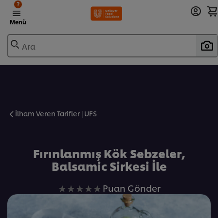
?
Menü
Ara
İlham Veren Tarifler | UFS
Favorilere Ekle
Fırınlanmış Kök Sebzeler,
Balsamic Sirkesi İle
Bu
Puan Gönder
recipe
için