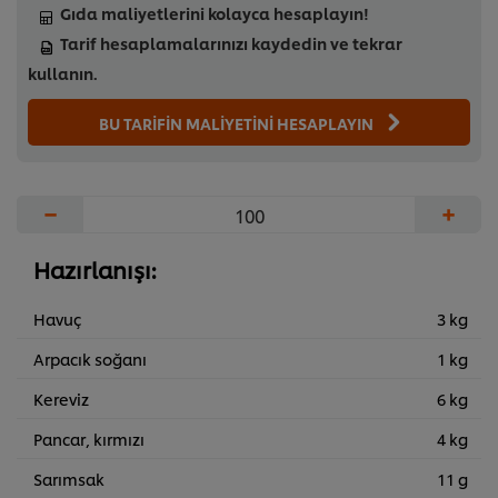
Gıda maliyetlerini kolayca hesaplayın!
Tarif hesaplamalarınızı kaydedin ve tekrar
kullanın.
BU TARİFİN MALİYETİNİ HESAPLAYIN
−
+
Hazırlanışı:
Havuç
3 kg
Arpacık soğanı
1 kg
Kereviz
6 kg
Pancar, kırmızı
4 kg
Sarımsak
11 g