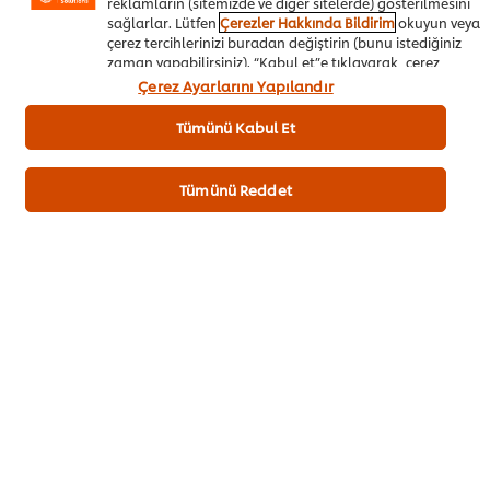
reklamların (sitemizde ve diğer sitelerde) gösterilmesini
sağlarlar. Lütfen
Çerezler Hakkında Bildirim
okuyun veya
çerez tercihlerinizi buradan değiştirin (bunu istediğiniz
Puan Gönder
zaman yapabilirsiniz). “Kabul et”e tıklayarak, çerez
kullanımımıza onay vermiş olursunuz.
Çerez Ayarlarını Yapılandır
Tümünü Kabul Et
Tümünü Reddet
TARIFI HAZIRLAYAN
Turi Akça
@turichef_ufs
İndir
E-mail