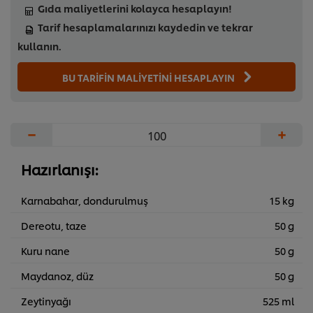
Gıda maliyetlerini kolayca hesaplayın!
Tarif hesaplamalarınızı kaydedin ve tekrar
kullanın.
BU TARİFİN MALİYETİNİ HESAPLAYIN
−
+
Hazırlanışı:
Karnabahar, dondurulmuş
15 kg
Dereotu, taze
50 g
Kuru nane
50 g
Maydanoz, düz
50 g
Zeytinyağı
525 ml