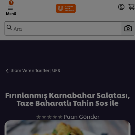
?
Menü
Ara
İlham Veren Tarifler | UFS
Favorilere Ekle
Fırınlanmış Karnabahar Salatası,
Taze Baharatlı Tahin Sos İle
Bu
Puan Gönder
recipe
için