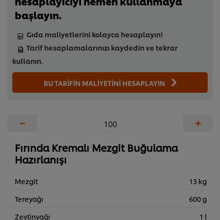
hesaplayıcıyı hemen kullanmaya
başlayın.
Gıda maliyetlerini kolayca hesaplayın!
Tarif hesaplamalarınızı kaydedin ve tekrar
kullanın.
BU TARİFİN MALİYETİNİ HESAPLAYIN
−
+
Fırında Kremalı Mezgit Buğulama
Hazırlanışı
Mezgit
13 kg
Tereyağı
600 g
Zeytinyağı
1 l