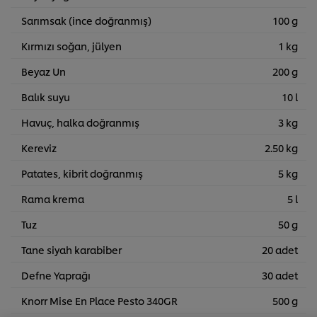
Sarımsak (ince doğranmış)
100 g
Kırmızı soğan, jülyen
1 kg
Beyaz Un
200 g
Balık suyu
10 l
Havuç, halka doğranmış
3 kg
Kereviz
2.50 kg
Patates, kibrit doğranmış
5 kg
Rama krema
5 l
Tuz
50 g
Tane siyah karabiber
20 adet
Defne Yaprağı
30 adet
Sitemiz içerisindeki deneyiminizi iyileştirmek için çerez (ve
benzeri teknikleri) kullanıyoruz. Çerezler, belirli
Knorr Mise En Place Pesto 340GR
500 g
özellikleri (çevrimiçi "alışveriş sepetinizi" kaydetme) ve