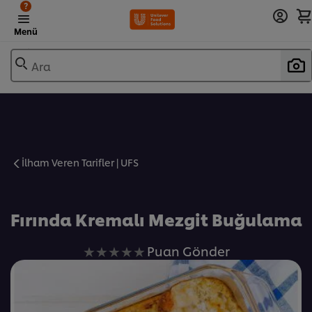
?
Menü
Ara
İlham Veren Tarifler | UFS
Favorilere Ekle
Fırında Kremalı Mezgit Buğulama
Bu
Puan Gönder
recipe
için
değerlendirme