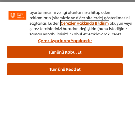
sosyal paylaşım işlevini (Facebook, Instagram vb. için)
Limon
20 adet
daha iyi deneyimlemenizi, iletilerin size göre
uyarlanmasını ve ilgi alanlarınıza hitap eden
Sarı-Kırmızı-Yeşil Sivri Biber
200 g
reklamların (sitemizde ve diğer sitelerde) gösterilmesini
sağlarlar. Lütfen
Çerezler Hakkında Bildirim
okuyun veya
çerez tercihlerinizi buradan değiştirin (bunu istediğiniz
zaman yapabilirsiniz). “Kabul et”e tıklayarak, çerez
Sepete Ekle
kullanımımıza onay vermiş olursunuz.
Çerez Ayarlarını Yapılandır
Tümünü Kabul Et
Deniz Ürünleri
Her Şey Dahil Oteller
Tümünü Reddet
Catering
İlk değerlendiren siz olun.
Puan Gönder