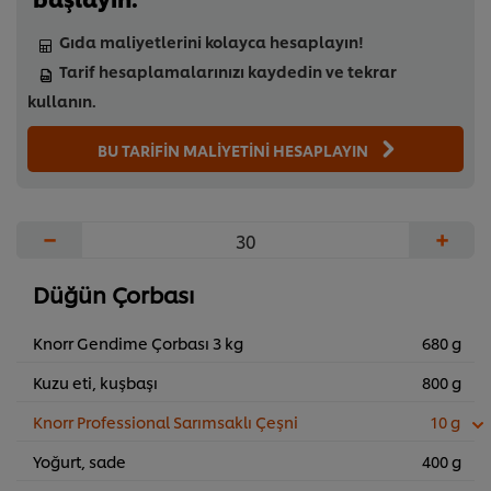
Gıda maliyetlerini kolayca hesaplayın!
Tarif hesaplamalarınızı kaydedin ve tekrar
kullanın.
BU TARİFİN MALİYETİNİ HESAPLAYIN
−
+
Düğün Çorbası
Knorr Gendime Çorbası 3 kg
680 g
Kuzu eti, kuşbaşı
800 g
Knorr Professional Sarımsaklı Çeşni
10 g
Yoğurt, sade
400 g