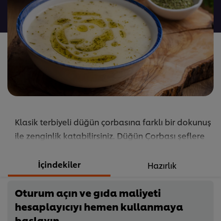
gönderilmedi
Klasik terbiyeli düğün çorbasına farklı bir dokunuş
ile zenginlik katabilirsiniz. Düğün Çorbası şeflere
özel sırlarını UFS profesyonelliği ile keşfedin!
...
İçindekiler
Hazırlık
Oturum açın ve gıda maliyeti
hesaplayıcıyı hemen kullanmaya
başlayın.