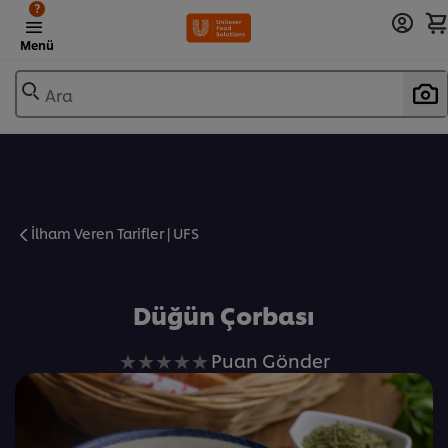
?
Menü
Ara
İlham Veren Tarifler | UFS
Favorilere Ekle
Düğün Çorbası
Bu
Puan Gönder
recipe
için
değerlendirme