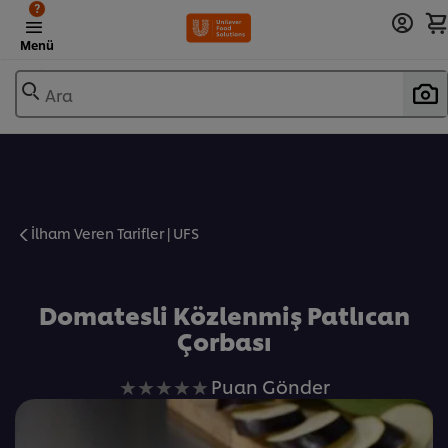
?
Menü
Ara
İlham Veren Tarifler | UFS
Favorilere Ekle
Domatesli Közlenmiş Patlıcan
Çorbası
Bu
Puan Gönder
recipe
için