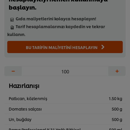
başlayın.
Gıda maliyetlerini kolayca hesaplayın!
Tarif hesaplamalarınızı kaydedin ve tekrar
kullanın.
BU TARİFİN MALİYETİNİ HESAPLAYIN
−
+
Hazırlanışı
Patlıcan, közlenmiş
1.50 kg
Domates salçası
500 g
Un, buğday
500 g
Rama Professional %31 Yağlı Bitkisel
500 ml