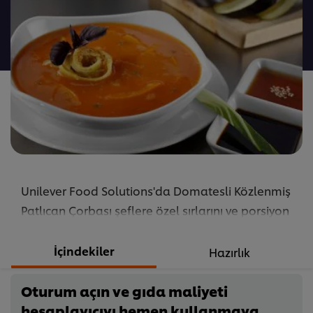
değerlendirme
gönderilmedi
Unilever Food Solutions'da Domatesli Közlenmiş
Patlıcan Çorbası şeflere özel sırlarını ve porsiyon
adetine göre değişen malzeme gramajlarını
keşfedin!
İçindekiler
Hazırlık
...
Oturum açın ve gıda maliyeti
hesaplayıcıyı hemen kullanmaya