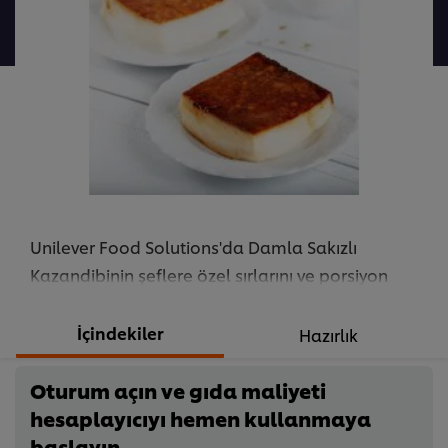
gönderilmedi
Unilever Food Solutions'da Damla Sakızlı
Kazandibinin şeflere özel sırlarını ve porsiyon
adetine göre değişen malzeme gramajlarını
keşfedin!
İçindekiler
Hazırlık
...
Oturum açın ve gıda maliyeti
hesaplayıcıyı hemen kullanmaya
başlayın.