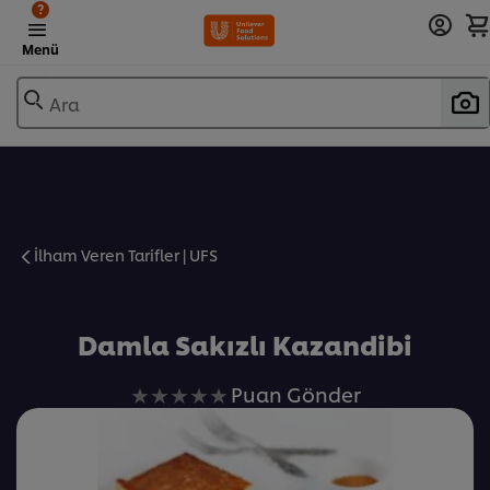
?
Menü
Ara
İlham Veren Tarifler | UFS
Favorilere Ekle
Damla Sakızlı Kazandibi
Bu
Puan Gönder
recipe
için
değerlendirme