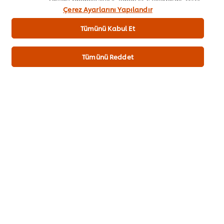
kullanımımıza onay vermiş olursunuz.
Çerez Ayarlarını Yapılandır
Tümünü Kabul Et
TARIFI HAZIRLAYAN
Tümünü Reddet
Aykut Erol
@ufsaykutchef
İndir
E-mail
Şeflere Özel
İlham Veren Tarifler