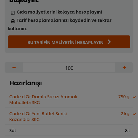
Gıda maliyetlerini kolayca hesaplayın!
Tarif hesaplamalarınızı kaydedin ve tekrar
kullanın.
BU TARİFİN MALİYETİNİ HESAPLAYIN
−
+
Hazırlanışı
Carte d'Or Damla Sakızı Aromalı
750 g
Muhallebi 3KG
Carte d'Or Yeni Buffet Serisi
2 kg
Kazandibi 3KG
Süt
8 l