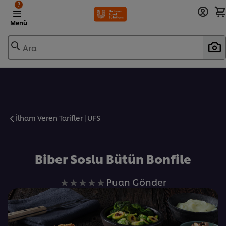
?
Menü
Ara
İlham Veren Tarifler | UFS
Favorilere Ekle
Biber Soslu Bütün Bonfile
Bu
Puan Gönder
recipe
için
değerlendirme