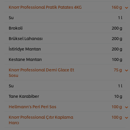
Knorr Professional Pratik Patates 4KG
160 g
Su
1 l
Brokoli
200 g
Brüksel Lahanası
200 g
İstiridye Mantarı
200 g
Kestane Mantarı
100 g
Knorr Professional Demi Glace Et
75 g
Sosu
Su
1 l
Tane Karabiber
10 g
Hellmann’s Peri Peri Sos
100 g
Knorr Professional Çıtır Kaplama
100 g
Harcı