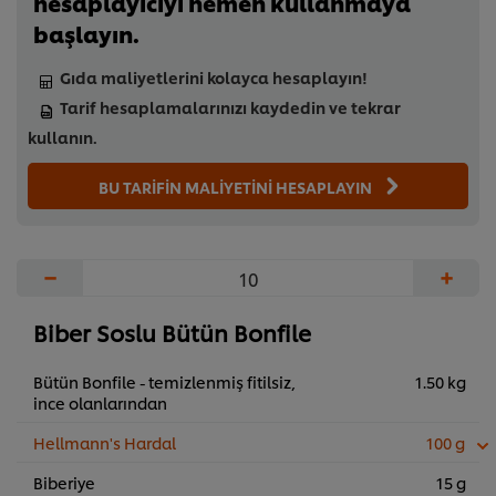
hesaplayıcıyı hemen kullanmaya
başlayın.
Gıda maliyetlerini kolayca hesaplayın!
Tarif hesaplamalarınızı kaydedin ve tekrar
kullanın.
BU TARİFİN MALİYETİNİ HESAPLAYIN
−
+
Biber Soslu Bütün Bonfile
Bütün Bonfile - temizlenmiş fitilsiz,
1.50 kg
ince olanlarından
Hellmann's Hardal
100 g
Biberiye
15 g