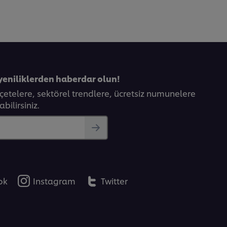
yeniliklerden haberdar olun!
eçetelere, sektörel trendlere, ücretsiz numunelere
bilirsiniz.
ok
Instagram
Twitter