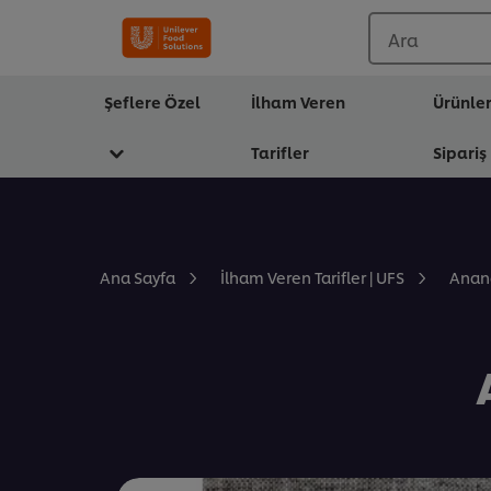
Ara
Şeflere Özel
İlham Veren
Ürünle
Tarifler
Sipariş
Anana
Ana Sayfa
İlham Veren Tarifler | UFS