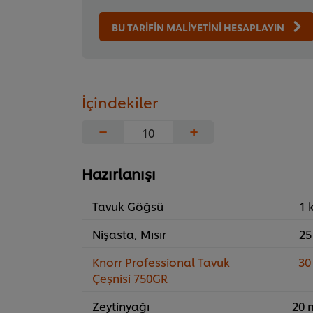
BU TARİFİN MALİYETİNİ HESAPLAYIN
İçindekiler
−
+
Hazırlanışı
Tavuk Göğsü
1 
Nişasta, Mısır
25
Knorr Professional Tavuk
30
Çeşnisi 750GR
Zeytinyağı
20 