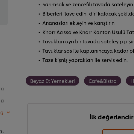
Sarımsak ve zencefili tavada soteleyin
Biberleri ilave edin, diri kalacak şekild
Ananasları ekleyin ve karıştırın
Knorr Acısso ve Knorr Kanton Usulü Tatl
Tavukları ayrı bir tavada soteleyip pişir
Tavuklar sos ile kaplanıncaya kadar pi
Taze kişniş yaprakları ile servis edin.
Beyaz Et Yemekleri
Cafe&Bistro
H
kg
 g
 g
İlk değerlendir
ml