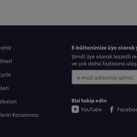
eçiniz
E-bültenimize üye olarak 
Şimdi üye olarak lezzetli r
ihleri
ve çok daha fazlasına ulaşa
cycle
e-mail adresinizi giriniz.
eleri̇
Bizi takip edin
tikalari
YouTube
Facebo
rilerin Korunması