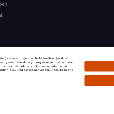
beri
lik
ons | Tüm hakları saklıdır
eri) kullanıyoruz. Çerezler, belirli özellikleri (çevrimiçi
nstagram vb. için) daha iyi deneyimlemenizi, iletilerin size
e ve diğer sitelerde) gösterilmesini sağlarlar. Lütfen
iştirin (bunu istediğiniz zaman yapabilirsiniz). “Kabul et”e