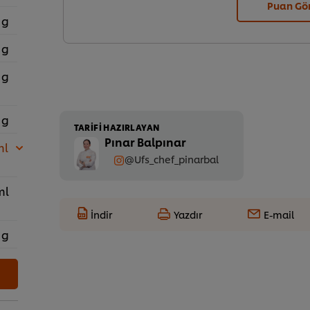
Puan Gö
 g
 g
 g
 g
TARIFI HAZIRLAYAN
Pınar Balpınar
ml
@Ufs_chef_pinarbal
ml
İndir
Yazdır
E-mail
 g