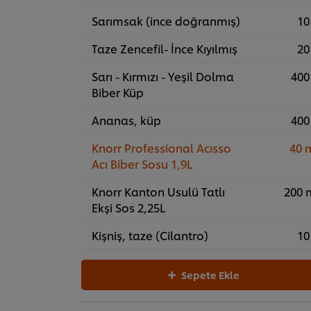
Sarımsak (ince doğranmış)
10
Taze Zencefil- İnce Kıyılmış
20
Sarı - Kırmızı - Yeşil Dolma
400
Biber Küp
Ananas, küp
400
Knorr Professional Acısso
40 
Acı Biber Sosu 1,9L
Knorr Kanton Usulü Tatlı
200 
Ekşi Sos 2,25L
Kişniş, taze (Cilantro)
10
Sepete Ekle