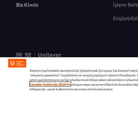
Biz Kimiz
İşlem Reh
Erişilebilir
© 2026 Unilever Food Soluti
Sitemiz içerisindeki deneyiminizi iyileştirmek için çerez (ve benzeri teknikl
"alışveriş sepetinizi" kaydetme) ve sosyal paylaşım işlevini (Facebook, I
göre uyarlanmasını ve ilgi alanlarınıza hitap eden reklamların (sitemizd
Çerezler Hakkında Bildirim
okuyun veya çerez tercihlerinizi buradan değ
tıklayarak, çerez kullanımımıza onay vermiş olursunuz.