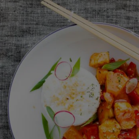
için
değerlendirme
gönderilmedi