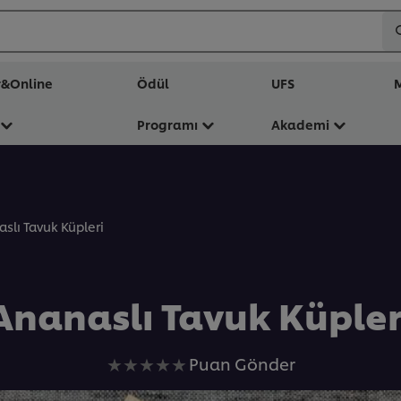
r&Online
Ödül
UFS
M
Programı
Akademi
slı Tavuk Küpleri
Ananaslı Tavuk Küpler
Bu
Puan Gönder
recipe