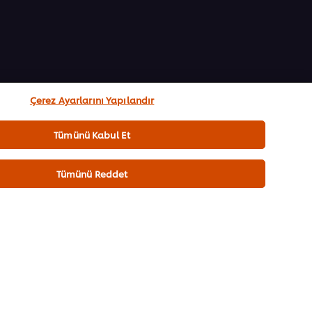
ACCP Uygulamaları
Çerez Ayarlarını Yapılandır
 sistemi HACCP hakkında detaylı bilgiye sahip
le güvenli gıda üretiminde risklerin belirleyip,
Tümünü Kabul Et
çin sistematik bir yaklaşım sunacaksınız.
Tümünü Reddet