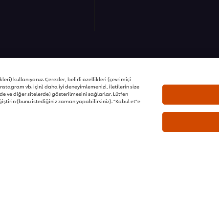
03:55
5.Eğitim : H
ons | Tüm hakları saklıdır
Bu eğitimde Gıda güvenliği
eri) kullanıyoruz. Çerezler, belirli özellikleri (çevrimiçi
nstagram vb. için) daha iyi deneyimlemenizi, iletilerin size
olacaksınız. HACCP sistemi i
e ve diğer sitelerde) gösterilmesini sağlarlar. Lütfen
ilgili önlemlerin alınması i
er browser storage.
iştirin (bunu istediğiniz zaman yapabilirsiniz). “Kabul et”e
cept button below.
03:00