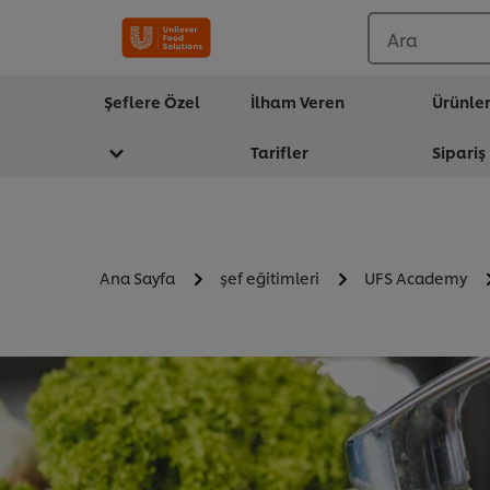
Ara
Şeflere Özel
İlham Veren
Ürünle
Tarifler
Sipariş
Ana Sayfa
şef eğitimleri
UFS Academy