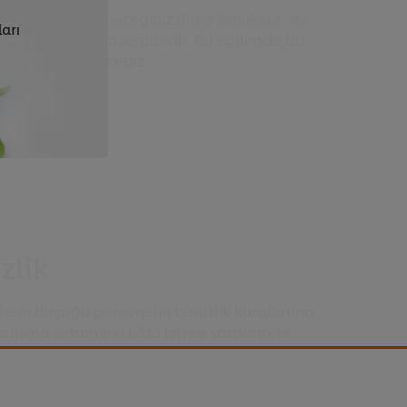
da karşılaşabileceğiniz diğer tehlikeler ise
ları
al tehlikeler ve haşerelerdir. Bu eğitimde bu
lemleri inceleyeceğiz.
zlik
elerin birçoğu personelin temizlik kurallarına
ışma ortamının kötü hijyen şartlarında
u eğitimde bu tehlikelere karşı alınan