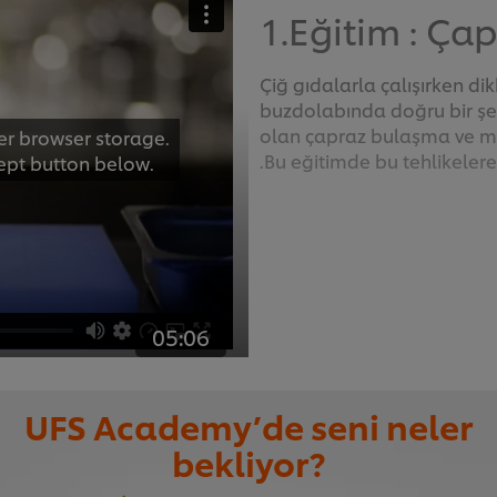
1.Eğitim : Ça
Çiğ gıdalarla çalışırken d
buzdolabında doğru bir şe
olan çapraz bulaşma ve mik
er browser storage.
.Bu eğitimde bu tehlikelere
cept button below.
05:06
2.Eğitim : Fiz
UFS Academy’de seni neler
bekliyor?
Tehlikeler