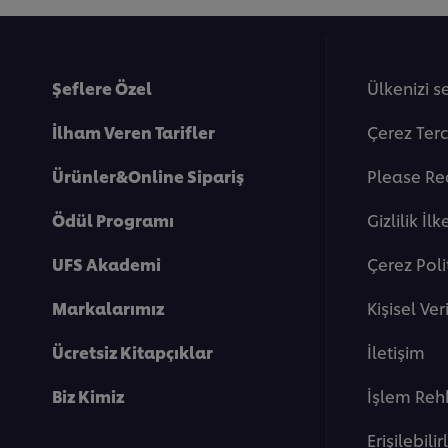
Accept
Şeflere Özel
Ülkenizi s
İlham Veren Tarifler
Çerez Terc
Ürünler&Online Sipariş
Please Re
Ödül Programı
Gi̇zli̇li̇k İlk
UFS Akademi
Çerez Poli
This video player may use cookies or oth
Markalarımız
Kişisel Ve
If you agree to this please click the Ac
Ücretsiz Kitapçıklar
İletişim
Accept
Biz Kimiz
İşlem Reh
Erişilebilir