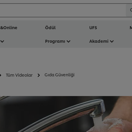
r&Online
Ödül
UFS
M
Programı
Akademi
Gıda Güvenliği
Tüm Videolar