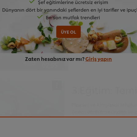
Şef eğitimlerine ücretsiz erişim
Hazırlık ve üretim aşamasın
Dünyanın dört bir yanındaki şeflerden en iyi tarifler ve ipuç
er browser storage.
fiziksel tehlikeler , kimyas
cept button below.
En son mutfak trendleri
tehlikelere karşı alınan ön
ÜYE OL
Zaten hesabınız var mı?
Giriş yapın
02:55
3.Eğitim: Temi
Fiziksel ve kimyasal tehlik
önem vermemesinden ve çal
olmasından kaynaklanıyor.B
er browser storage.
önlemleri inceleyeceğiz.
cept button below.