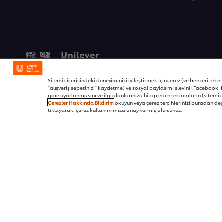
© 2026 Unilever Food Soluti
Sitemiz içerisindeki deneyiminizi iyileştirmek için çerez (ve benzeri teknikl
"alışveriş sepetinizi" kaydetme) ve sosyal paylaşım işlevini (Facebook, I
göre uyarlanmasını ve ilgi alanlarınıza hitap eden reklamların (sitemizd
This video player may use cookies or oth
Çerezler Hakkında Bildirim
okuyun veya çerez tercihlerinizi buradan değ
tıklayarak, çerez kullanımımıza onay vermiş olursunuz.
If you agree to this please click the Ac
Accept