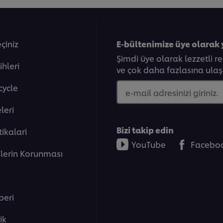
eçiniz
E-bültenimize üye olarak 
Şimdi üye olarak lezzetli r
05:52
ihleri
ve çok daha fazlasına ulaşa
cycle
e-mail adresinizi giriniz.
4.Eğitim : Ür
eleri̇
Bu eğitimde güvenli gıda ü
Bizi takip edin
tikalari
kurallardan bahsediyor ola
YouTube
Facebo
ve soğutulması gerektiği a
er browser storage.
rilerin Korunması
cept button below.
beri
lik