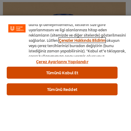
Sitemiz içerisindeki deneyiminizi iyileştirmek için çerez
(ve benzeri teknikleri) kullanıyoruz. Çerezler, belirli
özellikleri (çevrimiçi "alışveriş sepetinizi" kaydetme) ve
sosyal paylaşım işlevini (Facebook, Instagram vb. için)
daha iyi deneyimlemenizi, iletilerin size göre
uyarlanmasını ve ilgi alanlarınıza hitap eden
reklamların (sitemizde ve diğer sitelerde) gösterilmesini
sağlarlar. Lütfen
Çerezler Hakkında Bildirim
okuyun
veya çerez tercihlerinizi buradan değiştirin (bunu
istediğiniz zaman yapabilirsiniz). “Kabul et”e tıklayarak,
çerez kullanımımıza onay vermiş olursunuz.
Çerez Ayarlarını Yapılandır
Tümünü Kabul Et
Şeflere Özel
Tümünü Reddet
İlham Veren Tarifler
Ürünler&Online Sipariş
Ödül Programı
UFS Akademi