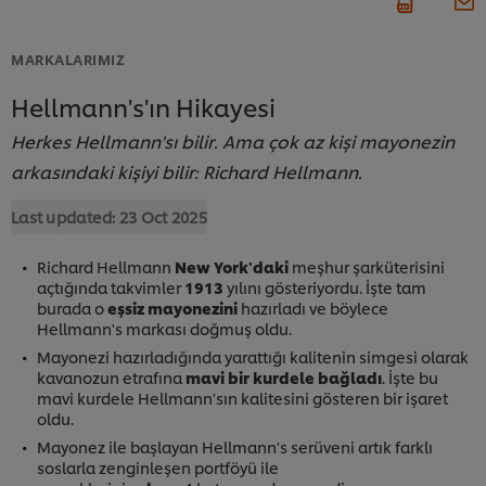
MARKALARIMIZ
Hellmann's'ın Hikayesi
Herkes Hellmann'sı bilir. Ama çok az kişi mayonezin
arkasındaki kişiyi bilir: Richard Hellmann.
Last updated:
23 Oct 2025
Richard Hellmann
New York'daki
meşhur şarküterisini
açtığında takvimler
1913
yılını gösteriyordu. İşte tam
burada o
eşsiz mayonezini
hazırladı ve böylece
Hellmann's markası doğmuş oldu.
Mayonezi hazırladığında yarattığı kalitenin simgesi olarak
kavanozun etrafına
mavi bir kurdele bağladı
. İşte bu
mavi kurdele Hellmann'sın kalitesini gösteren bir işaret
oldu.
Mayonez ile başlayan Hellmann's serüveni artık farklı
soslarla zenginleşen portföyü ile