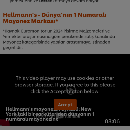
yemeklerinize
lezzet
katmaya devam ediyor.
Hellmann’s - Dünya’nın 1 Numaralı
Mayonez Markası*
*Kaynak: Euromonitor’un 2024 Pişirme Malzemeleri ve
Yemekler araştırmasına göre perakende satış kanalında
Mayonez kategorisinde yapılan araştırmaya istinaden
geçerlidir.
This video player may use cookies or other
browser storage. If you agree to this please
click the Accept button below.
Accept
Hellmann's mayonezin öyküsü: New
York'taki bir şarküteriden dünyanın 1
numaralı mayonezine
03:06