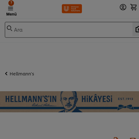
?
Menü
Ara
Hellmann's