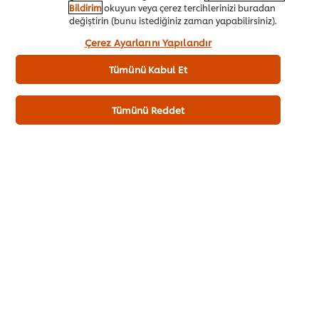
kaçırmayın, Top 8 Evrensel Menü Trendi raporunu
Bildirim
okuyun veya çerez tercihlerinizi buradan
ücretsiz indirin.
değiştirin (bunu istediğiniz zaman yapabilirsiniz).
“Kabul et”e tıklayarak, çerez kullanımımıza onay
Çerez Ayarlarını Yapılandır
vermiş olursunuz.
Hemen üye ol
Tümünü Kabul Et
Tümünü Reddet
Diğer Trendler
GELECEĞIN MENÜ TRENDLERI 2023 | UFS
G
Hiçbir şeyi ziyan etmeyin.
K