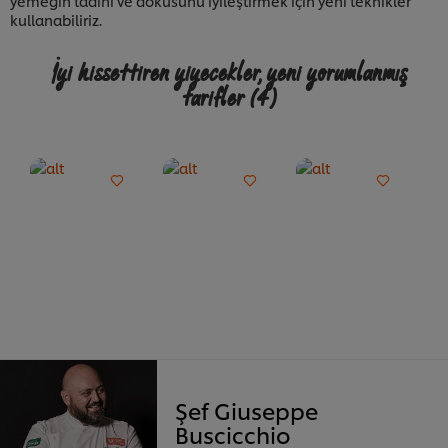
yemeğin tadını ve dokusunu iyileştirmek için yeni teknikler
kullanabiliriz.
İyi hissettiren yiyecekler, yeni yorumlanmış
tarifler
(4)
Şef Giuseppe
Buscicchio