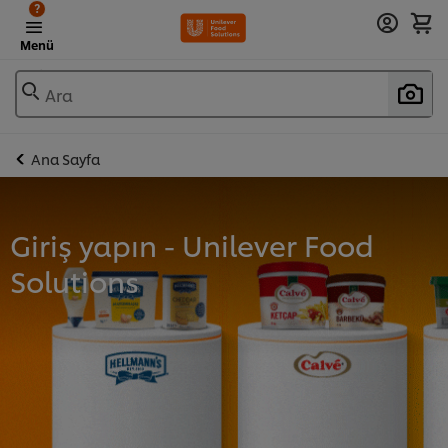
?
Menü
Ara
Ana Sayfa
Giriş yapın - Unilever Food
Solutions