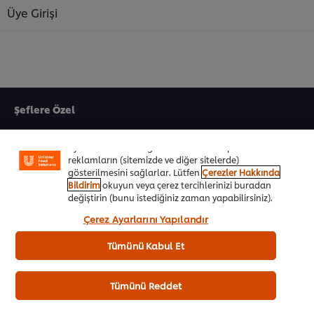
Üye Girişi
Sitemiz içerisindeki deneyiminizi iyileştirmek için çerez
(ve benzeri teknikleri) kullanıyoruz. Çerezler, belirli
Şeflere Özel
özellikleri (çevrimiçi "alışveriş sepetinizi" kaydetme) ve
sosyal paylaşım işlevini (Facebook, Instagram vb. için)
daha iyi deneyimlemenizi, iletilerin size göre
İlham Veren Tarifler
uyarlanmasını ve ilgi alanlarınıza hitap eden
reklamların (sitemizde ve diğer sitelerde)
Ürünler&Online Sipariş
gösterilmesini sağlarlar. Lütfen
Çerezler Hakkında
Bildirim
okuyun veya çerez tercihlerinizi buradan
Ödül Programı
değiştirin (bunu istediğiniz zaman yapabilirsiniz).
“Kabul et”e tıklayarak, çerez kullanımımıza onay
Çerez Ayarlarını Yapılandır
vermiş olursunuz.
UFS Akademi
Tümünü Kabul Et
Markalarımız
Ücretsiz Kitapçıklar
Tümünü Reddet
Biz Kimiz