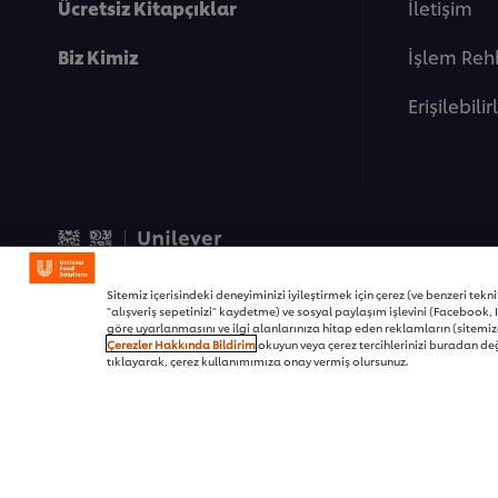
Ücretsiz Kitapçıklar
İletişim
Biz Kimiz
İşlem Reh
Erişilebilir
© 2026 Unilever Food Soluti
Sitemiz içerisindeki deneyiminizi iyileştirmek için çerez (ve benzeri teknikl
"alışveriş sepetinizi" kaydetme) ve sosyal paylaşım işlevini (Facebook, I
göre uyarlanmasını ve ilgi alanlarınıza hitap eden reklamların (sitemizd
Çerezler Hakkında Bildirim
okuyun veya çerez tercihlerinizi buradan değ
tıklayarak, çerez kullanımımıza onay vermiş olursunuz.