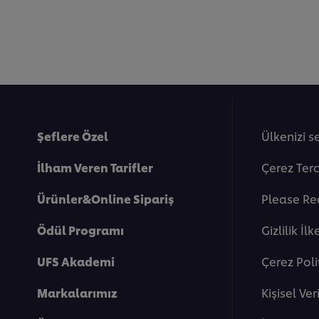
Şeflere Özel
Ülkenizi s
İlham Veren Tarifler
Çerez Terc
Ürünler&Online Sipariş
Please Re
Ödül Programı
Gi̇zli̇li̇k İlk
UFS Akademi
Çerez Poli
Markalarımız
Kişisel Ve