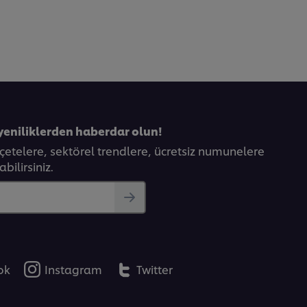
yeniliklerden haberdar olun!
eçetelere, sektörel trendlere, ücretsiz numunelere
bilirsiniz.
ok
Instagram
Twitter