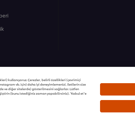
beri
lik
ons | Tüm hakları saklıdır
eri) kullanıyoruz. Çerezler, belirli özellikleri (çevrimiçi
nstagram vb. için) daha iyi deneyimlemenizi, iletilerin size
e ve diğer sitelerde) gösterilmesini sağlarlar. Lütfen
iştirin (bunu istediğiniz zaman yapabilirsiniz). “Kabul et”e