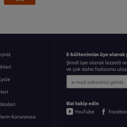
eçiniz
E-bültenimize üye olarak 
Şimdi üye olarak lezzetli r
ihleri
ve çok daha fazlasına ulaşa
cycle
e-mail adresinizi giriniz.
eleri̇
Bizi takip edin
tikalari
YouTube
Facebo
rilerin Korunması