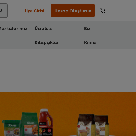
Üye Girişi
Hesap Oluşturun
arkalarımız
Ücretsiz
Biz
Kitapçıklar
Kimiz