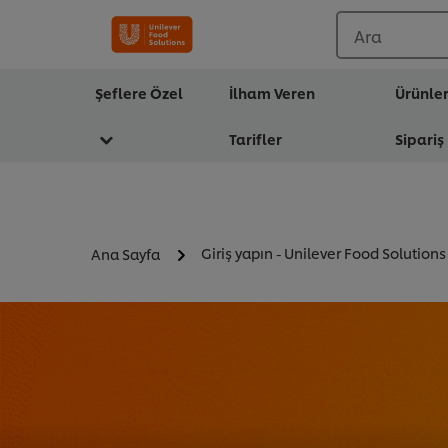
Ara
Şeflere Özel
İlham Veren
Ürünle
Tarifler
Sipariş
Giriş yapın - Unilever Food Solutions
Ana Sayfa