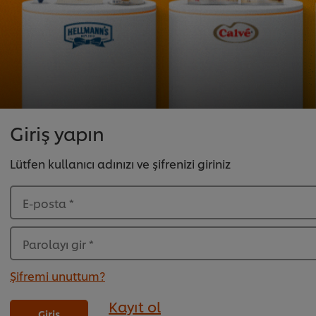
Giriş yapın
Lütfen kullanıcı adınızı ve şifrenizi giriniz
E-posta
*
Parolayı gir
*
Şifremi unuttum?
Kayıt ol
Giriş