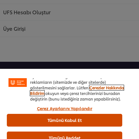
UFS Hesabı Oluştur
Üye Girişi
Sitemiz içerisindeki deneyiminizi iyileştirmek için çerez
(ve benzeri teknikleri) kullanıyoruz. Çerezler, belirli
özellikleri (çevrimiçi "alışveriş sepetinizi" kaydetme) ve
sosyal paylaşım işlevini (Facebook, Instagram vb. için)
daha iyi deneyimlemenizi, iletilerin size göre
Şeflere Özel
uyarlanmasını ve ilgi alanlarınıza hitap eden
reklamların (sitemizde ve diğer sitelerde)
İlham Veren Tarifler
gösterilmesini sağlarlar. Lütfen
Çerezler Hakkında
Bildirim
okuyun veya çerez tercihlerinizi buradan
Ürünler&Online Sipariş
değiştirin (bunu istediğiniz zaman yapabilirsiniz).
“Kabul et”e tıklayarak, çerez kullanımımıza onay
Çerez Ayarlarını Yapılandır
Ödül Programı
vermiş olursunuz.
Tümünü Kabul Et
UFS Akademi
Markalarımız
Tümünü Reddet