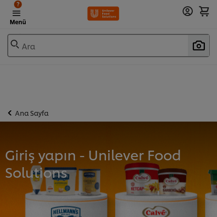
?
Menü
Ara
Ana Sayfa
Giriş yapın - Unilever Food
Solutions