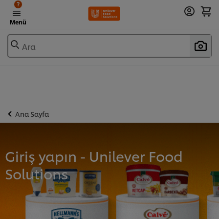
?
Menü
Ara
Ana Sayfa
Giriş yapın - Unilever Food
Solutions