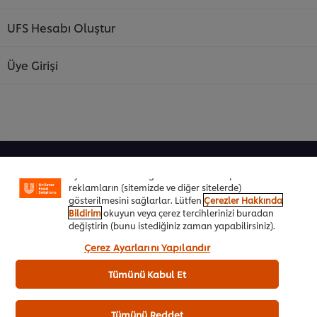
UFS Hesabı Oluştur
Üye Girişi
Sitemiz içerisindeki deneyiminizi iyileştirmek için çerez
(ve benzeri teknikleri) kullanıyoruz. Çerezler, belirli
özellikleri (çevrimiçi "alışveriş sepetinizi" kaydetme) ve
sosyal paylaşım işlevini (Facebook, Instagram vb. için)
daha iyi deneyimlemenizi, iletilerin size göre
Şeflere Özel
uyarlanmasını ve ilgi alanlarınıza hitap eden
reklamların (sitemizde ve diğer sitelerde)
İlham Veren Tarifler
gösterilmesini sağlarlar. Lütfen
Çerezler Hakkında
Bildirim
okuyun veya çerez tercihlerinizi buradan
Ürünler&Online Sipariş
değiştirin (bunu istediğiniz zaman yapabilirsiniz).
“Kabul et”e tıklayarak, çerez kullanımımıza onay
Çerez Ayarlarını Yapılandır
Ödül Programı
vermiş olursunuz.
Tümünü Kabul Et
UFS Akademi
Markalarımız
Tümünü Reddet