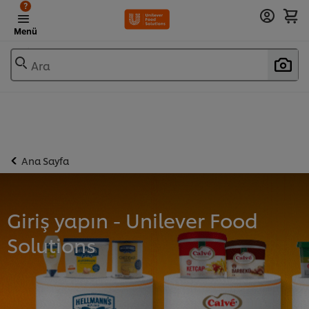
?
Menü
Ara
Ana Sayfa
Giriş yapın - Unilever Food
Solutions