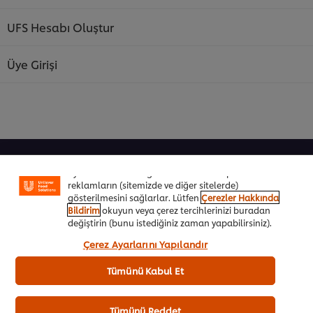
UFS Hesabı Oluştur
Üye Girişi
Sitemiz içerisindeki deneyiminizi iyileştirmek için çerez
(ve benzeri teknikleri) kullanıyoruz. Çerezler, belirli
özellikleri (çevrimiçi "alışveriş sepetinizi" kaydetme) ve
sosyal paylaşım işlevini (Facebook, Instagram vb. için)
daha iyi deneyimlemenizi, iletilerin size göre
Şeflere Özel
uyarlanmasını ve ilgi alanlarınıza hitap eden
reklamların (sitemizde ve diğer sitelerde)
İlham Veren Tarifler
gösterilmesini sağlarlar. Lütfen
Çerezler Hakkında
Bildirim
okuyun veya çerez tercihlerinizi buradan
Ürünler&Online Sipariş
değiştirin (bunu istediğiniz zaman yapabilirsiniz).
“Kabul et”e tıklayarak, çerez kullanımımıza onay
Çerez Ayarlarını Yapılandır
Ödül Programı
vermiş olursunuz.
Tümünü Kabul Et
UFS Akademi
Markalarımız
Tümünü Reddet