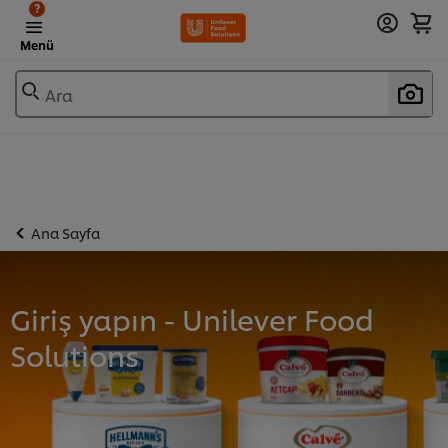
?
Menü
Ara
Ana Sayfa
Giriş yapın - Unilever Food
Solutions