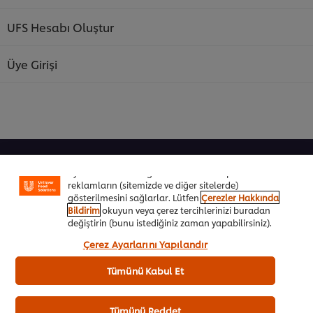
UFS Hesabı Oluştur
Üye Girişi
Sitemiz içerisindeki deneyiminizi iyileştirmek için çerez
(ve benzeri teknikleri) kullanıyoruz. Çerezler, belirli
özellikleri (çevrimiçi "alışveriş sepetinizi" kaydetme) ve
sosyal paylaşım işlevini (Facebook, Instagram vb. için)
daha iyi deneyimlemenizi, iletilerin size göre
Şeflere Özel
uyarlanmasını ve ilgi alanlarınıza hitap eden
reklamların (sitemizde ve diğer sitelerde)
İlham Veren Tarifler
gösterilmesini sağlarlar. Lütfen
Çerezler Hakkında
Bildirim
okuyun veya çerez tercihlerinizi buradan
Ürünler&Online Sipariş
değiştirin (bunu istediğiniz zaman yapabilirsiniz).
“Kabul et”e tıklayarak, çerez kullanımımıza onay
Çerez Ayarlarını Yapılandır
Ödül Programı
vermiş olursunuz.
Tümünü Kabul Et
UFS Akademi
Markalarımız
Tümünü Reddet