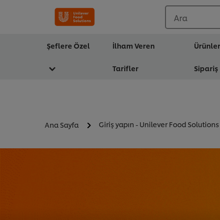
Ara
Şeflere Özel
İlham Veren
Ürünle
Tarifler
Sipariş
Giriş yapın - Unilever Food Solutions
Ana Sayfa