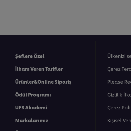
Şeflere Özel
Ülkenizi s
İlham Veren Tarifler
Çerez Terc
Ürünler&Online Sipariş
Please Re
Ödül Programı
Gi̇zli̇li̇k İlk
UFS Akademi
Çerez Poli
Markalarımız
Kişisel Ve