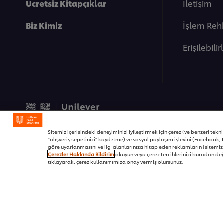
Ücretsiz Kitapçıklar
İletişim
Biz Kimiz
İşlem Reh
Erişilebilir
© 2026 Unilever Food Soluti
Sitemiz içerisindeki deneyiminizi iyileştirmek için çerez (ve benzeri teknikl
"alışveriş sepetinizi" kaydetme) ve sosyal paylaşım işlevini (Facebook, I
göre uyarlanmasını ve ilgi alanlarınıza hitap eden reklamların (sitemizd
Çerezler Hakkında Bildirim
okuyun veya çerez tercihlerinizi buradan değ
tıklayarak, çerez kullanımımıza onay vermiş olursunuz.