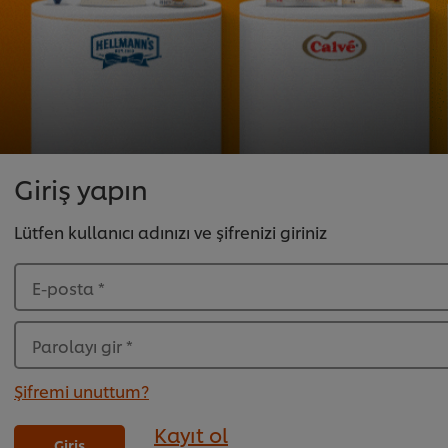
Giriş yapın
Lütfen kullanıcı adınızı ve şifrenizi giriniz
E-posta
*
Parolayı gir
*
Şifremi unuttum?
Kayıt ol
Giriş