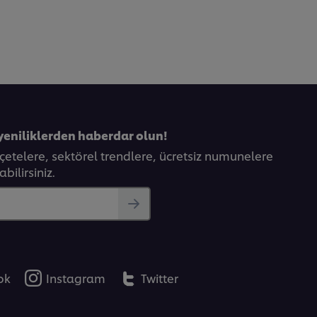
yeniliklerden haberdar olun!
eçetelere, sektörel trendlere, ücretsiz numunelere
bilirsiniz.
ok
Instagram
Twitter