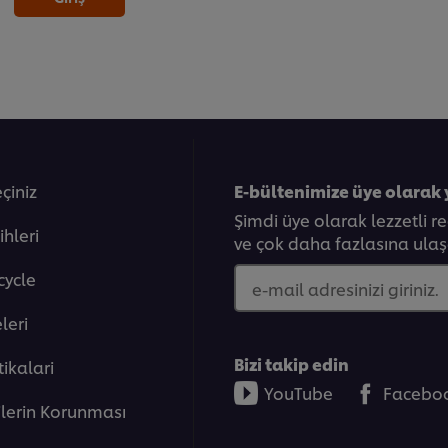
eçiniz
E-bültenimize üye olarak 
Şimdi üye olarak lezzetli r
ihleri
ve çok daha fazlasına ulaşa
cycle
e-mail adresinizi giriniz.
eleri̇
Bizi takip edin
tikalari
YouTube
Facebo
rilerin Korunması