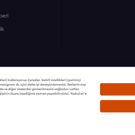
beri
lik
ons | Tüm hakları saklıdır
eri) kullanıyoruz. Çerezler, belirli özellikleri (çevrimiçi
nstagram vb. için) daha iyi deneyimlemenizi, iletilerin size
e ve diğer sitelerde) gösterilmesini sağlarlar. Lütfen
iştirin (bunu istediğiniz zaman yapabilirsiniz). “Kabul et”e