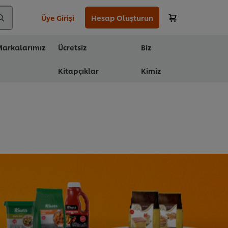
Üye Girişi
Hesap Oluşturun
arkalarımız
Ücretsiz
Biz
Kitapçıklar
Kimiz