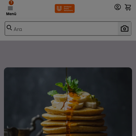
?
Menü
Ara