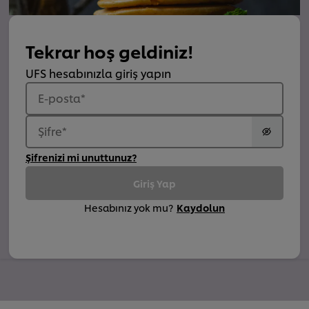
Tekrar hoş geldiniz!
UFS hesabınızla giriş yapın
E-posta
*
Şifre
*
Şifrenizi mi unuttunuz?
Giriş Yap
Hesabınız yok mu?
Kaydolun