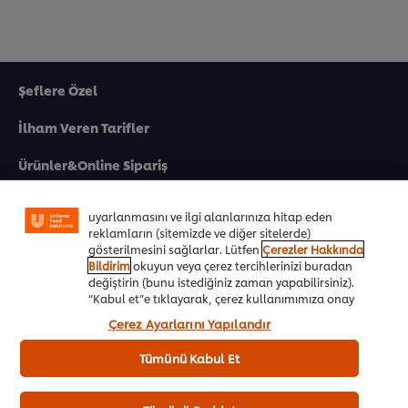
Şeflere Özel
İlham Veren Tarifler
Sitemiz içerisindeki deneyiminizi iyileştirmek için çerez
(ve benzeri teknikleri) kullanıyoruz. Çerezler, belirli
Ürünler&Online Sipariş
özellikleri (çevrimiçi "alışveriş sepetinizi" kaydetme) ve
sosyal paylaşım işlevini (Facebook, Instagram vb. için)
daha iyi deneyimlemenizi, iletilerin size göre
Ödül Programı
uyarlanmasını ve ilgi alanlarınıza hitap eden
reklamların (sitemizde ve diğer sitelerde)
UFS Akademi
gösterilmesini sağlarlar. Lütfen
Çerezler Hakkında
Bildirim
okuyun veya çerez tercihlerinizi buradan
Markalarımız
değiştirin (bunu istediğiniz zaman yapabilirsiniz).
“Kabul et”e tıklayarak, çerez kullanımımıza onay
Ücretsiz Kitapçıklar
vermiş olursunuz.
Çerez Ayarlarını Yapılandır
Biz Kimiz
Tümünü Kabul Et
Ülkenizi seçiniz