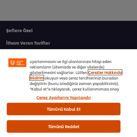
Şeflere Özel
Sitemiz içerisindeki deneyiminizi iyileştirmek için çerez
(ve benzeri teknikleri) kullanıyoruz. Çerezler, belirli
İlham Veren Tarifler
özellikleri (çevrimiçi "alışveriş sepetinizi" kaydetme) ve
sosyal paylaşım işlevini (Facebook, Instagram vb. için)
Ürünler&Online Sipariş
daha iyi deneyimlemenizi, iletilerin size göre
uyarlanmasını ve ilgi alanlarınıza hitap eden
reklamların (sitemizde ve diğer sitelerde)
Ödül Programı
gösterilmesini sağlarlar. Lütfen
Çerezler Hakkında
Bildirim
okuyun veya çerez tercihlerinizi buradan
UFS Akademi
değiştirin (bunu istediğiniz zaman yapabilirsiniz).
“Kabul et”e tıklayarak, çerez kullanımımıza onay
Markalarımız
vermiş olursunuz.
Çerez Ayarlarını Yapılandır
Ücretsiz Kitapçıklar
Tümünü Kabul Et
Biz Kimiz
Tümünü Reddet
Ülkenizi seçiniz