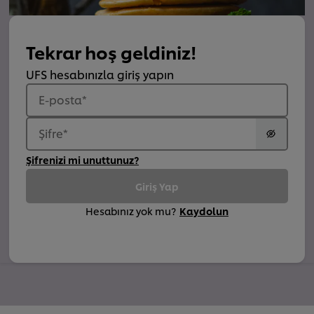
Tekrar hoş geldiniz!
UFS hesabınızla giriş yapın
E-posta
*
Şifre
*
Şifrenizi mi unuttunuz?
Giriş Yap
Hesabınız yok mu?
Kaydolun