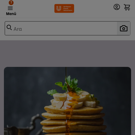
?
Menü
Ara