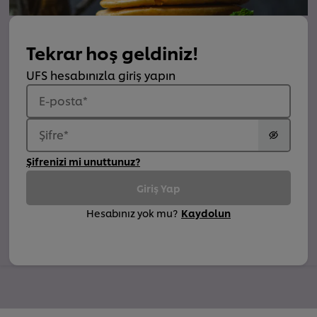
Tekrar hoş geldiniz!
UFS hesabınızla giriş yapın
E-posta
*
Şifre
*
Şifrenizi mi unuttunuz?
Giriş Yap
Hesabınız yok mu?
Kaydolun