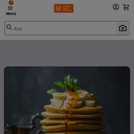
?
Menü
Ara