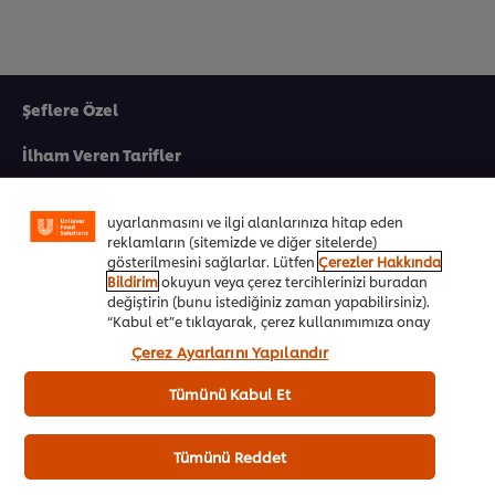
Şeflere Özel
Sitemiz içerisindeki deneyiminizi iyileştirmek için çerez
(ve benzeri teknikleri) kullanıyoruz. Çerezler, belirli
İlham Veren Tarifler
özellikleri (çevrimiçi "alışveriş sepetinizi" kaydetme) ve
sosyal paylaşım işlevini (Facebook, Instagram vb. için)
Ürünler&Online Sipariş
daha iyi deneyimlemenizi, iletilerin size göre
uyarlanmasını ve ilgi alanlarınıza hitap eden
reklamların (sitemizde ve diğer sitelerde)
Ödül Programı
gösterilmesini sağlarlar. Lütfen
Çerezler Hakkında
Bildirim
okuyun veya çerez tercihlerinizi buradan
UFS Akademi
değiştirin (bunu istediğiniz zaman yapabilirsiniz).
“Kabul et”e tıklayarak, çerez kullanımımıza onay
Markalarımız
vermiş olursunuz.
Çerez Ayarlarını Yapılandır
Ücretsiz Kitapçıklar
Tümünü Kabul Et
Biz Kimiz
Tümünü Reddet
Ülkenizi seçiniz