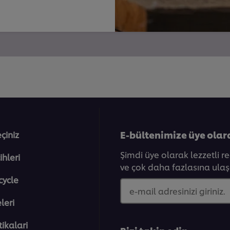
E-bültenimize üye olar
eçiniz
Şimdi üye olarak lezzetli r
ihleri
ve çok daha fazlasına ulaşa
cycle
e-mail adresinizi giriniz.
eleri̇
tikalari