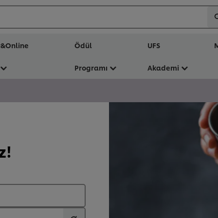
r&Online
Ödül
UFS
M
Programı
Akademi
z!