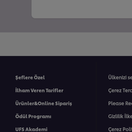
Şeflere Özel
Ülkenizi s
İlham Veren Tarifler
Çerez Terc
Ürünler&Online Sipariş
Please Re
Ödül Programı
Gi̇zli̇li̇k İlk
UFS Akademi
Çerez Poli