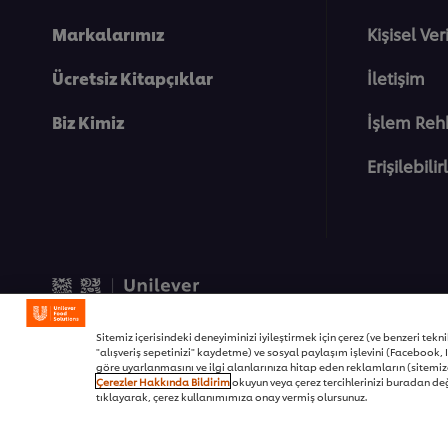
Markalarımız
Kişisel Ve
Ücretsiz Kitapçıklar
İletişim
Biz Kimiz
İşlem Reh
Erişilebilir
© 2026 Unilever Food Soluti
Sitemiz içerisindeki deneyiminizi iyileştirmek için çerez (ve benzeri teknikl
"alışveriş sepetinizi" kaydetme) ve sosyal paylaşım işlevini (Facebook, I
göre uyarlanmasını ve ilgi alanlarınıza hitap eden reklamların (sitemizd
Çerezler Hakkında Bildirim
okuyun veya çerez tercihlerinizi buradan değ
tıklayarak, çerez kullanımımıza onay vermiş olursunuz.