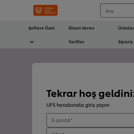
Ara
Şeflere Özel
İlham Veren
Ürünle
Tarifler
Sipariş
Tekrar hoş geldini
UFS hesabınızla giriş yapın
E-posta
*