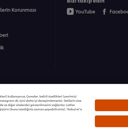
Bizi takip edin
rilerin Korunması
YouTube
Facebo
beri
lik
ons | Tüm hakları saklıdır
eri) kullanıyoruz. Çerezler, belirli özellikleri (çevrimiçi
nstagram vb. için) daha iyi deneyimlemenizi, iletilerin size
e ve diğer sitelerde) gösterilmesini sağlarlar. Lütfen
iştirin (bunu istediğiniz zaman yapabilirsiniz). “Kabul et”e