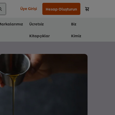
Üye Girişi
Hesap Oluşturun
arkalarımız
Ücretsiz
Biz
Kitapçıklar
Kimiz