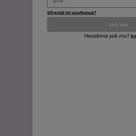
Şifre
*
Şifrenizi mi unuttunuz?
Giriş Yap
Hesabınız yok mu?
K