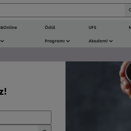
r&Online
Ödül
UFS
M
Programı
Akademi
z!