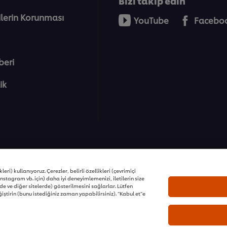
Bizi takip edin
rilerin Korunması
YouTube
Facebo
beri
lik
ons | Tüm hakları saklıdır
eri) kullanıyoruz. Çerezler, belirli özellikleri (çevrimiçi
nstagram vb. için) daha iyi deneyimlemenizi, iletilerin size
e ve diğer sitelerde) gösterilmesini sağlarlar. Lütfen
iştirin (bunu istediğiniz zaman yapabilirsiniz). “Kabul et”e