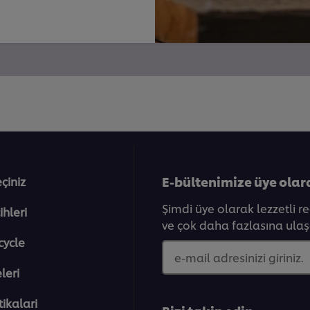
E-bültenimize üye olar
eçiniz
Şimdi üye olarak lezzetli r
ihleri
ve çok daha fazlasına ulaşa
cycle
e-mail adresinizi giriniz.
eleri̇
tikalari