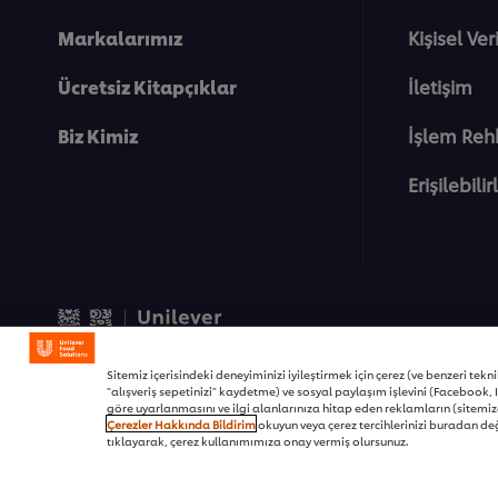
Markalarımız
Kişisel Ve
Ücretsiz Kitapçıklar
İletişim
Biz Kimiz
İşlem Reh
Erişilebilir
© 2026 Unilever Food Soluti
Sitemiz içerisindeki deneyiminizi iyileştirmek için çerez (ve benzeri teknikl
"alışveriş sepetinizi" kaydetme) ve sosyal paylaşım işlevini (Facebook, I
göre uyarlanmasını ve ilgi alanlarınıza hitap eden reklamların (sitemizd
Çerezler Hakkında Bildirim
okuyun veya çerez tercihlerinizi buradan değ
tıklayarak, çerez kullanımımıza onay vermiş olursunuz.