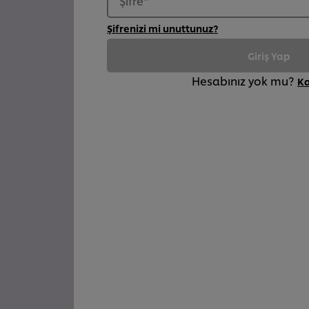
Şifre
*
Şifrenizi mi unuttunuz?
Giriş Yap
Hesabınız yok mu?
K