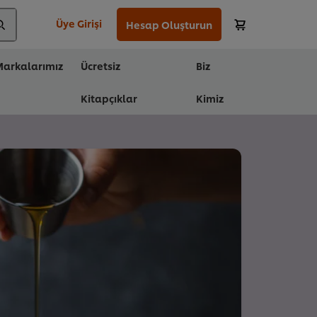
Üye Girişi
Hesap Oluşturun
arkalarımız
Ücretsiz
Biz
Kitapçıklar
Kimiz