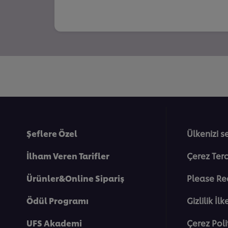
Şeflere Özel
Ülkenizi s
İlham Veren Tarifler
Çerez Terc
Ürünler&Online Sipariş
Please Re
Ödül Programı
Gi̇zli̇li̇k İlk
UFS Akademi
Çerez Poli