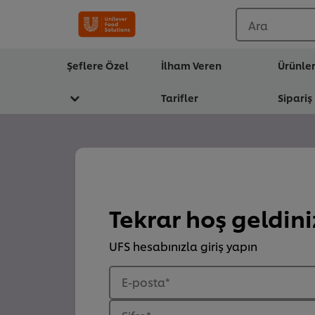
Ara
Şeflere Özel
İlham Veren
Ürünle
Tarifler
Sipariş
Tekrar hoş geldini
UFS hesabınızla giriş yapın
E-posta
*