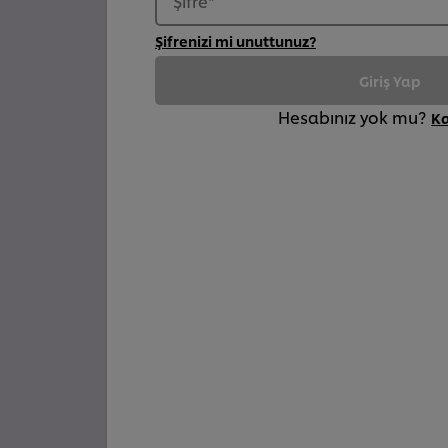
Şifre
*
Şifrenizi mi unuttunuz?
Giriş Yap
Hesabınız yok mu?
K