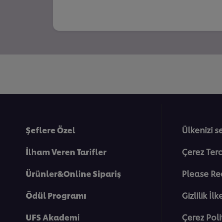
Şeflere Özel
Ülkenizi s
İlham Veren Tarifler
Çerez Terc
Ürünler&Online Sipariş
Please Re
Ödül Programı
Gi̇zli̇li̇k İlk
UFS Akademi
Çerez Poli