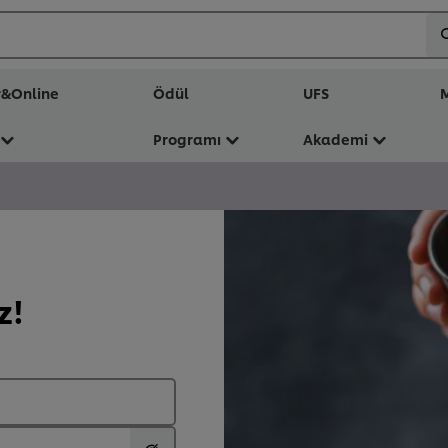
r&Online
Ödül
UFS
M
Programı
Akademi
z!