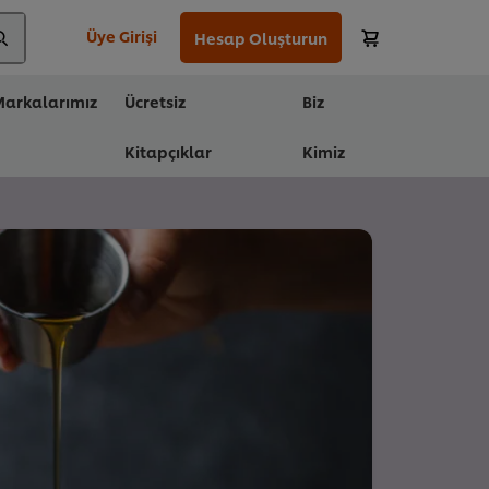
Üye Girişi
Hesap Oluşturun
arkalarımız
Ücretsiz
Biz
Kitapçıklar
Kimiz