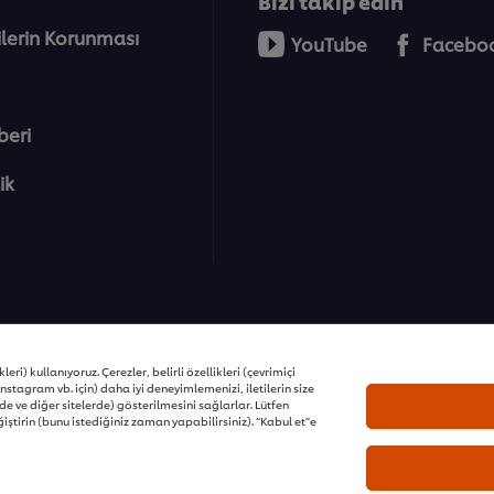
Bizi takip edin
rilerin Korunması
YouTube
Facebo
beri
lik
ons | Tüm hakları saklıdır
eri) kullanıyoruz. Çerezler, belirli özellikleri (çevrimiçi
nstagram vb. için) daha iyi deneyimlemenizi, iletilerin size
e ve diğer sitelerde) gösterilmesini sağlarlar. Lütfen
iştirin (bunu istediğiniz zaman yapabilirsiniz). “Kabul et”e