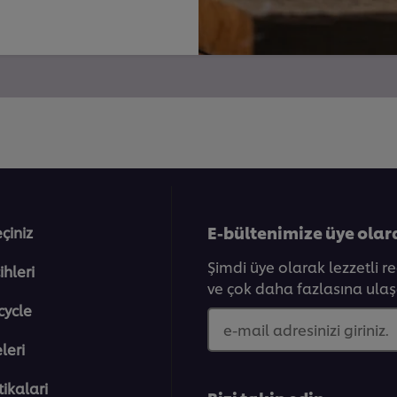
E-bültenimize üye olar
eçiniz
Şimdi üye olarak lezzetli r
ihleri
ve çok daha fazlasına ulaşa
cycle
e-mail adresinizi giriniz.
eleri̇
tikalari