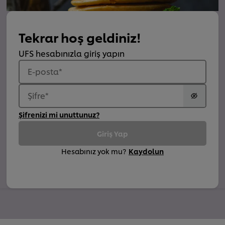
Tekrar hoş geldiniz!
UFS hesabınızla giriş yapın
E-posta
*
Şifre
*
Şifrenizi mi unuttunuz?
Giriş Yap
Hesabınız yok mu?
Kaydolun