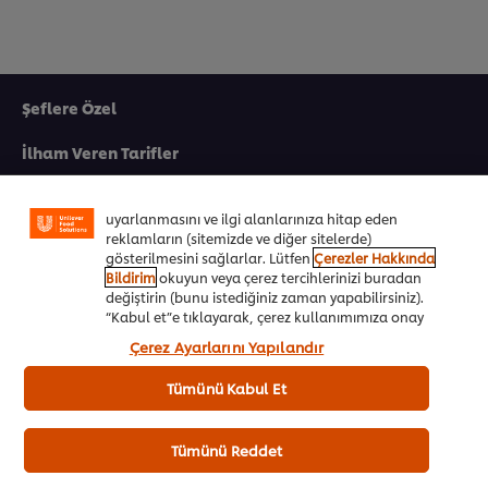
Şeflere Özel
Sitemiz içerisindeki deneyiminizi iyileştirmek için çerez
(ve benzeri teknikleri) kullanıyoruz. Çerezler, belirli
İlham Veren Tarifler
özellikleri (çevrimiçi "alışveriş sepetinizi" kaydetme) ve
sosyal paylaşım işlevini (Facebook, Instagram vb. için)
Ürünler&Online Sipariş
daha iyi deneyimlemenizi, iletilerin size göre
uyarlanmasını ve ilgi alanlarınıza hitap eden
reklamların (sitemizde ve diğer sitelerde)
Ödül Programı
gösterilmesini sağlarlar. Lütfen
Çerezler Hakkında
Bildirim
okuyun veya çerez tercihlerinizi buradan
UFS Akademi
değiştirin (bunu istediğiniz zaman yapabilirsiniz).
“Kabul et”e tıklayarak, çerez kullanımımıza onay
Markalarımız
vermiş olursunuz.
Çerez Ayarlarını Yapılandır
Ücretsiz Kitapçıklar
Tümünü Kabul Et
Biz Kimiz
Tümünü Reddet
Ülkenizi seçiniz