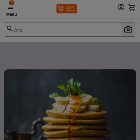
?
Menü
Ara