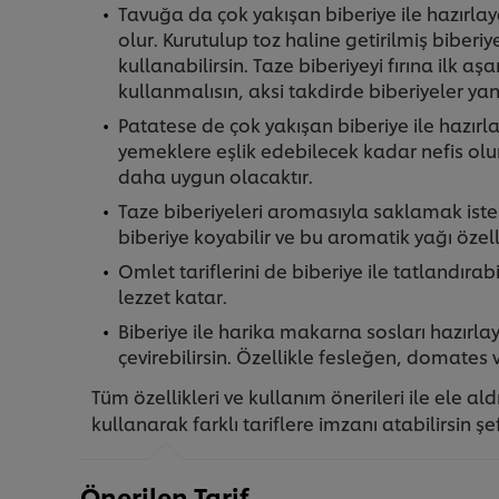
Tavuğa da çok yakışan biberiye ile hazırlaya
olur. Kurutulup toz haline getirilmiş biberiy
kullanabilirsin. Taze biberiyeyi fırına il
kullanmalısın, aksi takdirde biberiyeler yanab
Patatese de çok yakışan biberiye ile hazır
yemeklere eşlik edebilecek kadar nefis olur
daha uygun olacaktır.
Taze biberiyeleri aromasıyla saklamak isters
biberiye koyabilir ve bu aromatik yağı özelli
Omlet tariflerini de biberiye ile tatlandırabi
lezzet katar.
Biberiye ile harika makarna sosları hazırlay
çevirebilirsin. Özellikle fesleğen, domates
Tüm özellikleri ve kullanım önerileri ile ele al
kullanarak farklı tariflere imzanı atabilirsin şe
Önerilen Tarif