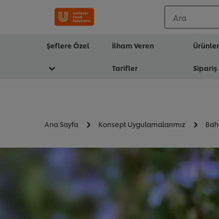
Ara
Şeflere Özel
İlham Veren
Ürünle
Tarifler
Sipariş
Ana Sayfa
Konsept Uygulamalarımız
Baha