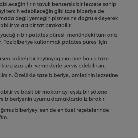
bileceğin fırın tavuk benzersiz bir lezzete sahip
eyi tercih edebileceğin gibi taze biberiye de
k aşamada değil yemeğin pişmesine doğru ekleyerek
ilir ve acı bir tat bırakabilir.
layacağın bir patates püresi, menündeki tüm ana
. Toz biberiye kullanmak patates püresi için
en kaliteli bir zeytinyağının içine bolca taze
kle pizza gibi yemeklerle servis edebilirsin.
lirsin. Özellikle taze biberiye, omletinin lezzetine
abilir ve basit bir makarnayı eşsiz bir şölene
 ve biberiyenin uyumu damaklarda iz bırakır.
dığımız biberiyeyi sen de en özel reçetelerinde
fim.