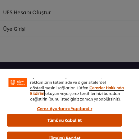
UFS Hesabı Oluştur
Üye Girişi
Sitemiz içerisindeki deneyiminizi iyileştirmek için çerez
(ve benzeri teknikleri) kullanıyoruz. Çerezler, belirli
özellikleri (çevrimiçi "alışveriş sepetinizi" kaydetme) ve
sosyal paylaşım işlevini (Facebook, Instagram vb. için)
daha iyi deneyimlemenizi, iletilerin size göre
Şeflere Özel
uyarlanmasını ve ilgi alanlarınıza hitap eden
reklamların (sitemizde ve diğer sitelerde)
İlham Veren Tarifler
gösterilmesini sağlarlar. Lütfen
Çerezler Hakkında
Bildirim
okuyun veya çerez tercihlerinizi buradan
Ürünler&Online Sipariş
değiştirin (bunu istediğiniz zaman yapabilirsiniz).
“Kabul et”e tıklayarak, çerez kullanımımıza onay
Çerez Ayarlarını Yapılandır
Ödül Programı
vermiş olursunuz.
Tümünü Kabul Et
UFS Akademi
Markalarımız
Tümünü Reddet