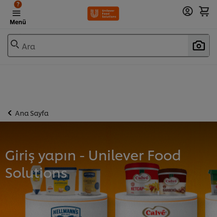
?
Menü
Ara
Ana Sayfa
Giriş yapın - Unilever Food
Solutions